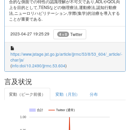
合的な側面での特性の認識理解が不可欠であり,ADLやQOL向
上を目的として,TENSなどの物理療法,運動療法,認知行動療
法,ニューロリハビリテーション,学際(集学)的治療を導入する
ことが重要である.
2023-04-27 19:25:29
Twitter
4 + 0
https://www.jstage.jst.go.jp/article/jjrmc/53/8/53_604/_article/-
char/ja/
(
info:doi/10.2490/jjrmc.53.604
)
言及状況
変動（ピーク前後）
変動（月別）
分布
合計
Twitter (通常)
1.00