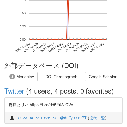
0.75
0.50
0.25
0.00
2023-05-17
2023-03-30
2023-04-17
2023-05-05
2023-05-23
2023-04-05
2023-04-23
2023-05-11
2023-04-11
2023-04-29
外部データベース (DOI)
Mendeley
DOI Chronograph
Google Scholar
3
Twitter
(4 users, 4 posts, 0 favorites)
疼痛とリハ https://t.co/dd5E08JCVb
2023-04-27 19:25:29
@duffy0312PT
(
投稿一覧
)