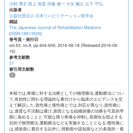
川村 博文
西上 智彦
伊藤 健一
大矢 暢久
辻下 守弘
出版者
公益社団法人 日本リハビリテーション医学会
雑誌
The Japanese Journal of Rehabilitation Medicine
(
ISSN:18813526
)
巻号頁・発行日
vol.53, no.8, pp.604-609, 2016-08-18 (Released:2016-09-
16)
参考文献数
37
被引用文献数
1
本稿では,疼痛に対する治療としての物理療法,運動療法につい
て,有効性に関わる理論的な裏付けから臨床のエビデンスを交
えて解説した.急性痛と慢性痛とでは,対応が異なり,急性痛に
は,過度な不活動は避け,原因となる組織損傷の治療を可及的早
期に進めることと,可能な限り疼痛を抑制し長期化を阻止する
目的で物理療法,運動療法などを実施することとなる.慢性痛に
は,感覚面に着目する以外に,情動面や認知面などの多面的・複