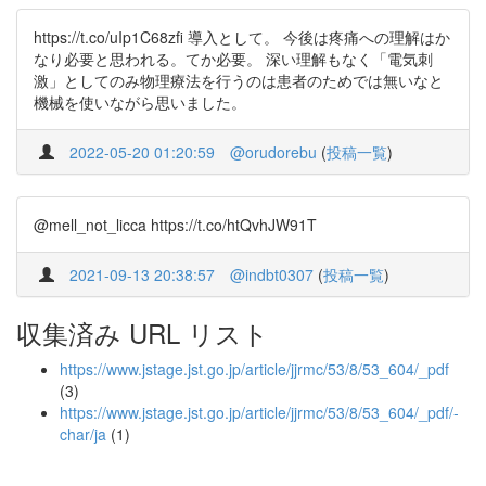
https://t.co/uIp1C68zfi 導入として。 今後は疼痛への理解はか
なり必要と思われる。てか必要。 深い理解もなく「電気刺
激」としてのみ物理療法を行うのは患者のためでは無いなと
機械を使いながら思いました。
2022-05-20 01:20:59
@orudorebu
(
投稿一覧
)
@mell_not_licca https://t.co/htQvhJW91T
2021-09-13 20:38:57
@indbt0307
(
投稿一覧
)
収集済み URL リスト
https://www.jstage.jst.go.jp/article/jjrmc/53/8/53_604/_pdf
(3)
https://www.jstage.jst.go.jp/article/jjrmc/53/8/53_604/_pdf/-
char/ja
(1)