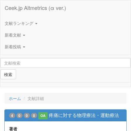
Ceek.jp Altmetrics (α ver.)
文献ランキング
新着文献
新着投稿
検索
ホーム
文献詳細
疼痛に対する物理療法・運動療法
4
0
0
0
OA
著者