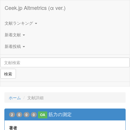
Ceek.jp Altmetrics (α ver.)
文献ランキング
新着文献
新着投稿
検索
ホーム
文献詳細
筋力の測定
2
0
0
0
OA
著者