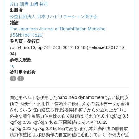
片山 訓博
山﨑 裕司
出版者
公益社団法人 日本リハビリテーション医学会
雑誌
The Japanese Journal of Rehabilitation Medicine
(
ISSN:18813526
)
巻号頁・発行日
vol.54, no.10, pp.761-763, 2017-10-18 (Released:2017-12-
04)
参考文献数
10
被引用文献数
4
4
固定用ベルトを併用したhand-held dynamometerは,比較的安
価で,簡便性・汎用性・信頼性に優れ,多くの臨床データが蓄積
されている.院内連続歩行,階段昇降,椅子からの立ち上がりに
必要な膝伸展筋力体重比の自立閾値は,それぞれ0.4 kgf/kg,0.5
kgf/kg,0.35 kgf/kgである.下限閾値は,それぞれ0.25
kgf/kg,0.25 kgf/kg,0.2 kgf/kgである.また,本邦高齢者の膝伸展
筋力体重比は,移動動作の自立閾値に近似しており,予備力が乏