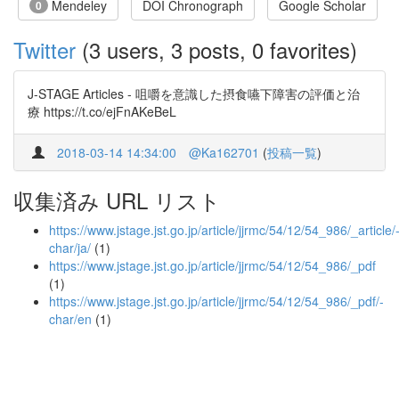
Mendeley
DOI Chronograph
Google Scholar
0
Twitter
(3 users, 3 posts, 0 favorites)
J-STAGE Articles - 咀嚼を意識した摂食嚥下障害の評価と治
療 https://t.co/ejFnAKeBeL
2018-03-14 14:34:00
@Ka162701
(
投稿一覧
)
収集済み URL リスト
https://www.jstage.jst.go.jp/article/jjrmc/54/12/54_986/_article/
char/ja/
(1)
https://www.jstage.jst.go.jp/article/jjrmc/54/12/54_986/_pdf
(1)
https://www.jstage.jst.go.jp/article/jjrmc/54/12/54_986/_pdf/-
char/en
(1)