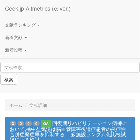
Ceek.jp Altmetrics (α ver.)
文献ランキング
新着文献
新着投稿
検索
ホーム
文献詳細
回復期リハビリテーション病棟に
3
0
0
0
OA
おいて,補中益気湯は脳血管障害後遺症患者の炎症性
合併症発症率を抑制する ―多施設ランダム化比較試
験による検討―