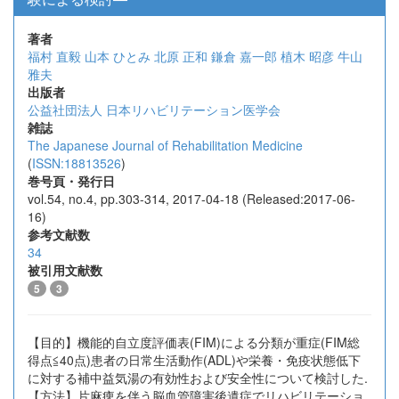
著者
福村 直毅
山本 ひとみ
北原 正和
鎌倉 嘉一郎
植木 昭彦
牛山
雅夫
出版者
公益社団法人 日本リハビリテーション医学会
雑誌
The Japanese Journal of Rehabilitation Medicine
(
ISSN:18813526
)
巻号頁・発行日
vol.54, no.4, pp.303-314, 2017-04-18 (Released:2017-06-
16)
参考文献数
34
被引用文献数
5
3
【目的】機能的自立度評価表(FIM)による分類が重症(FIM総
得点≦40点)患者の日常生活動作(ADL)や栄養・免疫状態低下
に対する補中益気湯の有効性および安全性について検討した.
【方法】片麻痺を伴う脳血管障害後遺症でリハビリテーショ