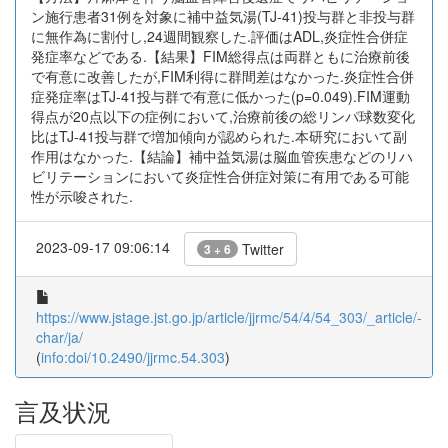
ン施行患者31例を対象に補中益気湯(TJ-41)投与群と非投与群
に無作為に割付し,24週間観察した.評価はADL,炎症性合併症
発症率などである.【結果】FIM総得点は両群ともに治療前後
で有意に改善したが,FIM利得に群間差はなかった.炎症性合併
症発症率はTJ-41投与群で有意に低かった(p=0.049).FIM運動
得点が20点以下の症例において,治療前後の総リンパ球数変化
比はTJ-41投与群で増加傾向が認められた.本研究において副
作用はなかった.【結論】補中益気湯は脳血管疾患などのリハ
ビリテーションにおいて炎症性合併症対策に有用である可能
性が示唆された.
2023-09-17 09:06:14
Twitter
3 + 6
https://www.jstage.jst.go.jp/article/jjrmc/54/4/54_303/_article/-
char/ja/
(
info:doi/10.2490/jjrmc.54.303
)
言及状況