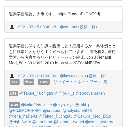
運動学習理論、大事です。 https://t.co/tnR1TNG9dj
2021-07-15 00:40:18
@ventnul
(
投稿一覧
)
運動学習に関する知識を臨床にどう応用するか、具体例とと
もに非常にわかりやすく述べられています。 道免和久, 運動
学習から考察するリハビリテーション臨床, Jpn J Rehabil
Med, 56：391-397, 2019 https://t.co/CT6cANB6Pw
2021-07-12 17:00:00
@kawasakitsu
(
投稿一覧
)
リツイート・ネットワーク (5)
4
58
0.128
@Take4_Fuchiga3
@PTyuki_s
@sonoyamaken
5
@kaka22daisuke
@_ryo_oya
@kaki_pt
49
@FUJIMORIFRP1
@craseed
@holyshan4646
@reha_haReAz
@Take4_Fuchiga3
@Sakura_Med_DSci
@eight3wire
@morifana
@bigman_ryohei
@oidukiryutarou