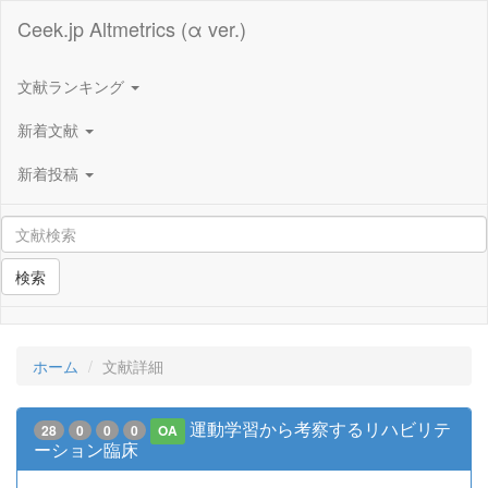
Ceek.jp Altmetrics (α ver.)
文献ランキング
新着文献
新着投稿
検索
ホーム
文献詳細
運動学習から考察するリハビリテ
28
0
0
0
OA
ーション臨床