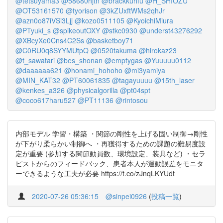
@tetsuyama3
@58680hjtn
@brackkurifu
@H_SHIOZU
@OT53161570
@tyorison
@3kZUxftWMs2qhJr
@azn0o87iVSi3Ljj
@kozo0511105
@KyoichiMiura
@PTyuki_s
@spikeoutOXY
@stkc0930
@underst43276292
@XBcyXe0Cns4C2Ss
@basketboy71
@C0RU0q8SYYMUtpQ
@0520takuma
@hirokaz23
@t_sawatari
@bes_shonan
@emptygas
@Yuuuuu0112
@daaaaaa621
@honami_hohoho
@mi3yamiya
@MIN_KAT32
@PT60061835
@tagayuuuu
@15th_laser
@kenkes_a326
@physicalgorilla
@pt04spt
@coco617haru527
@PT11136
@rintosou
内部モデル 学習・構築 ・関節の剛性を上げる固い制御→剛性
が下がり柔らかい制御へ ・再獲得するための課題の難易度設
定が重要 (参加する関節動員数、環境設定、装具など) ・セラ
ピストからのフィードバック、患者本人が運動誤差をモニタ
ーできるような工夫が必要 https://t.co/zJnqLKYUdt
2020-07-26 05:36:15
@sinpei0926
(
投稿一覧
)