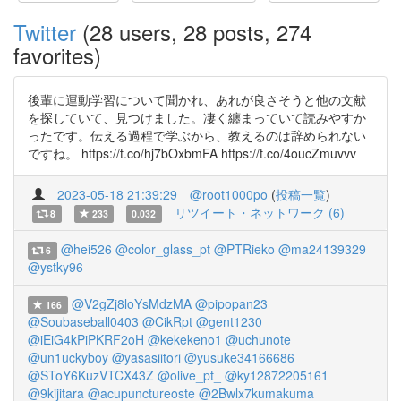
Twitter
(28 users, 28 posts, 274
favorites)
後輩に運動学習について聞かれ、あれが良さそうと他の文献
を探していて、見つけました。凄く纏まっていて読みやすか
ったです。伝える過程で学ぶから、教えるのは辞められない
ですね。 https://t.co/hj7bOxbmFA https://t.co/4oucZmuvvv
2023-05-18 21:39:29
@root1000po
(
投稿一覧
)
リツイート・ネットワーク (6)
8
233
0.032
@hei526
@color_glass_pt
@PTRieko
@ma24139329
6
@ystky96
@V2gZj8loYsMdzMA
@pipopan23
166
@Soubaseball0403
@CikRpt
@gent1230
@iEiG4kPiPKRF2oH
@kekekeno1
@uchunote
@un1uckyboy
@yasasiitori
@yusuke34166686
@SToY6KuzVTCX43Z
@olive_pt_
@ky12872205161
@9kijitara
@acupunctureoste
@2Bwlx7kumakuma