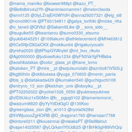
@mama_mamiko
@bowser988pt
@kazu_PT_
@IBe8idblrx4x2Yh
@kanimisomamire1
@melon3soda
@smnt125
@3iyLZrajEH3WYdH
@anna29207321
@eig_si8
@nono0801nk
@PT60134811
@gatya_torihiki
@micke_riha
@o_taned
@QfVb2
@SakamitiLike
@__sora_sido__
@tsuguike55
@beantarou
@sumo0330_atsumo
@yuki64645251
@109takumi
@athletecenterd
@MH463812
@5Ce5NjnDX2aiCKX
@nokikun64
@rigakuryoushi
@yreha2020
@j8PfxpGYlAhylef
@mt_box_rikuto
@Ag0000000
@judoseifuku1234
@lyFN3VaYgPHBsba
@aoshibatakao
@color_glass_pt
@hane_tomo
@katoken_PT
@mire__pt
@sejutsunotabi
@azn0o87iVSi3Ljj
@kgj90h0x
@okibluesea
@yuga_070605
@menin_pants
@bis_q
@daitakada429
@kumaken540
@guchiguchi108
@entryno_13_son
@keichan_univ
@oboyiku__pt
@PT02202022
@ryohei1026_0550
@yukineeyukinee
@zfD9U4cz1xSI0Mm
@b__pgpg0102
@tamaniomoroi_
@waizumi8820
@yYyYdDdGgO
@135Koo
@greenglass_zion
@h_w1013
@ryota0628st
@5VWjuocoZgHOiRB
@D_dragons1765
@harosan7788
@kintore0211
@kousinmai
@niwakaPT
@SisWalnut
@vape14025587
@yLQrkanIY0Udb25
@1BrHk5gH89VhQrp