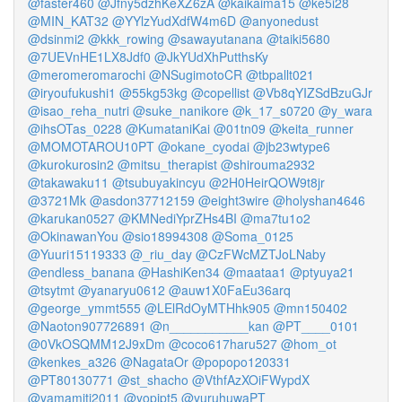
@faster460
@Jfny5dzhKeXZ6zA
@kaikaima15
@ke5i28
@MIN_KAT32
@YYlzYudXdfW4m6D
@anyonedust
@dsinmi2
@kkk_rowing
@sawayutanana
@taiki5680
@7UEVnHE1LX8Jdf0
@JkYUdXhPutthsKy
@meromeromarochi
@NSugimotoCR
@tbpallt021
@iryoufukushi1
@55kg53kg
@copellist
@Vb8qYIZSdBzuGJr
@isao_reha_nutri
@suke_nanikore
@k_17_s0720
@y_wara
@ihsOTas_0228
@KumataniKai
@01tn09
@keita_runner
@MOMOTAROU10PT
@okane_cyodai
@jb23wtype6
@kurokurosin2
@mitsu_therapist
@shirouma2932
@takawaku11
@tsubuyakincyu
@2H0HeirQOW9t8jr
@3721Mk
@asdon37712159
@eight3wire
@holyshan4646
@karukan0527
@KMNediYprZHs4BI
@ma7tu1o2
@OkinawanYou
@sio18994308
@Soma_0125
@Yuuri15119333
@_riu_day
@CzFWcMZTJoLNaby
@endless_banana
@HashiKen34
@maataa1
@ptyuya21
@tsytmt
@yanaryu0612
@auw1X0FaEu36arq
@george_ymmt555
@LElRdOyMTHhk905
@mn150402
@Naoton907726891
@n___________kan
@PT____0101
@0VkOSQMM12J9xDm
@coco617haru527
@hom_ot
@kenkes_a326
@NagataOr
@popopo120331
@PT80130771
@st_shacho
@VthfAzXOiFWypdX
@yamamiti2011
@yopipt5
@yuruhuwaPT