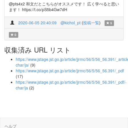
@pts4x2 和文だとこちらがオススメです！ 広く学べると思い
ます！ https://t.co/pS5b4Gw7dH
2020-06-05 20:40:09
@kichol_pt
(
投稿一覧
)
5
0
収集済み URL リスト
https://www.jstage.jst.go.jp/article/jjrmc/56/5/56_56.391/_articl
char/ja/
(9)
https://www.jstage.jst.go.jp/article/jjrmc/56/5/56_56.391/_pdf
(17)
https://www.jstage.jst.go.jp/article/jjrmc/56/5/56_56.391/_pdf/-
char/ja
(2)
ヘルプ