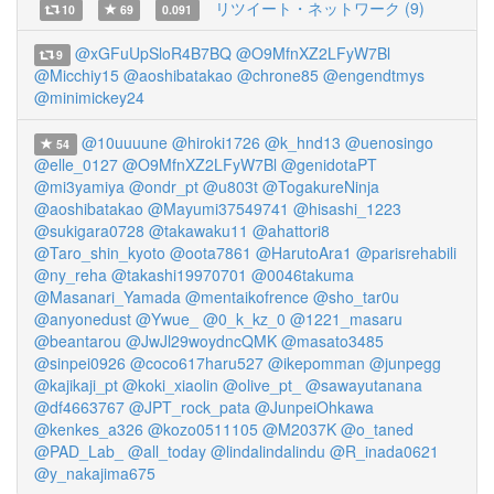
リツイート・ネットワーク (9)
10
69
0.091
@xGFuUpSloR4B7BQ
@O9MfnXZ2LFyW7Bl
9
@Micchiy15
@aoshibatakao
@chrone85
@engendtmys
@minimickey24
@10uuuune
@hiroki1726
@k_hnd13
@uenosingo
54
@elle_0127
@O9MfnXZ2LFyW7Bl
@genidotaPT
@mi3yamiya
@ondr_pt
@u803t
@TogakureNinja
@aoshibatakao
@Mayumi37549741
@hisashi_1223
@sukigara0728
@takawaku11
@ahattori8
@Taro_shin_kyoto
@oota7861
@HarutoAra1
@parisrehabili
@ny_reha
@takashi19970701
@0046takuma
@Masanari_Yamada
@mentaikofrence
@sho_tar0u
@anyonedust
@Ywue_
@0_k_kz_0
@1221_masaru
@beantarou
@JwJl29woydncQMK
@masato3485
@sinpei0926
@coco617haru527
@ikepomman
@junpegg
@kajikaji_pt
@koki_xiaolin
@olive_pt_
@sawayutanana
@df4663767
@JPT_rock_pata
@JunpeiOhkawa
@kenkes_a326
@kozo0511105
@M2037K
@o_taned
@PAD_Lab_
@all_today
@lindalindalindu
@R_inada0621
@y_nakajima675