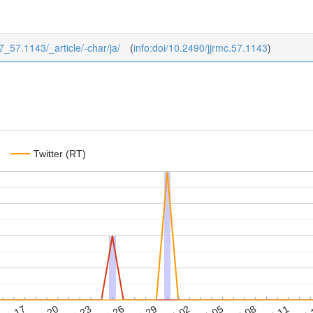
57_57.1143/_article/-char/ja/
(
info:doi/10.2490/jjrmc.57.1143
)
Twitter (RT)