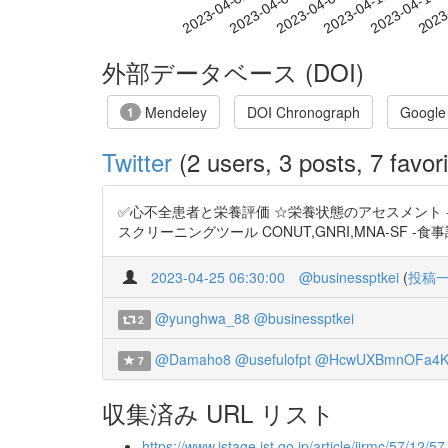
2023-04-08
2023-04-11
2023-04-14
2023
2023-04-02
2023-04-05
外部データベース (DOI)
Mendeley
DOI Chronograph
Google
1
Twitter
(2 users, 3 posts, 7 favori
✅心不全患者と栄養評価 ☆栄養状態のアセスメント -身体計
スクリーニングツール CONUT,GNRI,MNA-SF -食事調査法 
2023-04-25 06:30:00
@businessptkei
(
投稿
@yunghwa_88
@businessptkei
2
@Damaho8
@usefulofpt
@HcwUXBmnOFa4
7
収集済み URL リスト
https://www.jstage.jst.go.jp/article/jjrmc/57/12/5