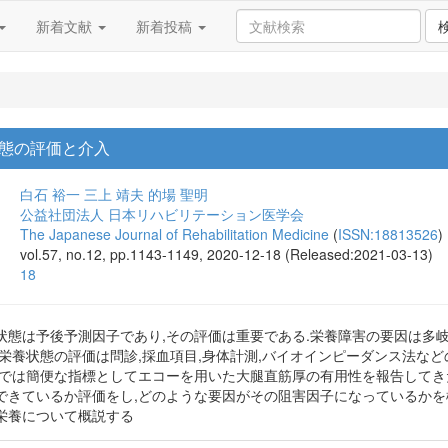
新着文献
新着投稿
態の評価と介入
白石 裕一
三上 靖夫
的場 聖明
公益社団法人 日本リハビリテーション医学会
The Japanese Journal of Rehabilitation Medicine
(
ISSN:18813526
)
vol.57, no.12, pp.1143-1149, 2020-12-18 (Released:2021-03-13)
18
状態は予後予測因子であり,その評価は重要である.栄養障害の要因は多
.栄養状態の評価は問診,採血項目,身体計測,バイオインピーダンス法な
院では簡便な指標としてエコーを用いた大腿直筋厚の有用性を報告してき
できているか評価をし,どのような要因がその阻害因子になっているかを
栄養について概説する