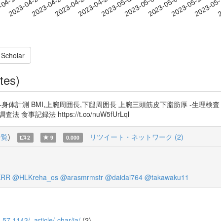
2023-05-08
2023-05-11
2023-05
-04-17
2
2023-04-20
2023-04-23
2023-04-26
2023-04-29
2023-05-02
2023-05-05
 Scholar
tes)
測 BMI,上腕周囲長,下腿周囲長 上腕三頭筋皮下脂肪厚 -生理検査 握力,基礎
食事記録法 https://t.co/nuW5fUrLql
一覧
)
リツイート・ネットワーク (2)
2
9
0.000
KRR
@HLKreha_os
@arasmrmstr
@daidai764
@takawaku11
7_57.1143/_article/-char/ja/
(2)