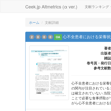
Ceek.jp Altmetrics (α ver.)
文献ランキング
ホーム
文献詳細
心不全患者における栄養状
2
0
0
0
OA
著者
出版者
雑誌
巻号頁・発行日
参考文献数
心不全患者における栄養
の関与が注目されている
は確立されていない.当
ことで必要な食事摂取が
がら心不全患者における