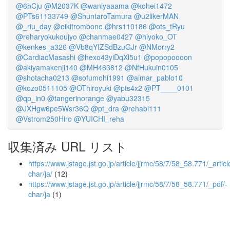
@6hCju
@M2037K
@waniyaaama
@kohei1472
@PTs61133749
@ShuntaroTamura
@u2likerMAN
@_riu_day
@eikitrombone
@hrs110186
@ots_tRyu
@reharyokukoujyo
@chanmae0427
@hiyoko_OT
@kenkes_a326
@Vb8qYIZSdBzuGJr
@NMorry2
@CardiacMasashi
@hexo43yiDqXl5u1
@popopoooon
@akiyamakenji140
@MH463812
@NfHukuin0105
@shotacha0213
@sofumohi1991
@aimar_pablo10
@kozo0511105
@OThiroyuki
@pts4x2
@PT____0101
@qp_in0
@tangerinorange
@yabu32315
@JXHgw6pe5Wsr36Q
@pt_dra
@rehabi111
@Vstrom250Hiro
@YUICHI_reha
収集済み URL リスト
https://www.jstage.jst.go.jp/article/jjrmc/58/7/58_58.771/_articl
char/ja/
(12)
https://www.jstage.jst.go.jp/article/jjrmc/58/7/58_58.771/_pdf/-
char/ja
(1)