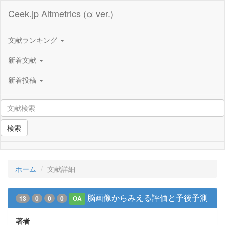
Ceek.jp Altmetrics (α ver.)
文献ランキング
新着文献
新着投稿
検索
ホーム
文献詳細
脳画像からみえる評価と予後予測
13
0
0
0
OA
著者