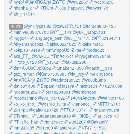
@hy4bf
@AnXRCA7j4lZsYTO
@wu82267
@ryoco3298
@rihariha_dr
@KTKJpt
@kkis_happy69
@abyss778
@ah_114514
@yhxjfyjdfsufd
@zawaPT5151
@tomo68337435
179
@mimi96689876703
@PT__141
@yuki_happy121
@mggo44
@language_pain
@98__m7475
@PT60134811
@Akiyamahospital
@akki06221025
@kaikaima15
@koki51378419
@mnfwmpoUx7Z7tei
@modao23
@aka_PT_
@5wkUUIYTmAoKxc1
@ryugen90976466
@Hiroto_0120
@F_ysyk27
@takusi5260
@dm4Ai0U8G3pXup2
@tunakan27690
@daichi__318
@gsx_ramen
@Ken57309685
@kt_ycy
@melon3soda
@AnXRCA7j4lZsYTO
@tadateru0325
@yu00bump
@dmlow1408
@DopamineHassya
@hikateru4
@1027akiba
@hirotarou2024
@ot118204081
@sorabhooo
@recobachino
@ryu_tra1022
@sA0risAndesu
@wanko1186
@xo_xo_sho_
@yoshiki_fujita
@kitanoace_
@MITTI12101
@2014ptt
@galaxias0728
@PT80130771
@rigakuryoushi
@STshige_
@yutaaaaaaaaaa18
@_OKIBI_
@at_cscs147
@PT_afro_hair
@eight3wire
@wu82267
@BakasoY
@mm24kk95
@01tn09
@faster460
@KT47191536
@new_lone_wolf
@ninnin4391
@s8m1z7_yensid