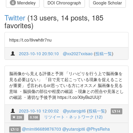
Mendeley
DOI Chronograph
Google Scholar
4
Twitter
(13 users, 14 posts, 185
favorites)
https://t.co/l9vwh8r7nu
2023-10-10 20:50:10
@xx2027xxisao
(
投稿一覧
)
脳画像から見える評価と予測 「リハビリを行う上で脳画像を
見る必要はない」 「目で見て起こっている現象を捉えること
が重要」 ☝️言われるor思っている方にオススメ 脳画像を見る
意味 ・脳損傷の部位や程度の確認 ・現象との照合や見落とし
の確認 ・適切な予後予測 https://t.co/X9yBs2UUj7
2023-10-10 12:00:02
@yutarojpt6
(
投稿一覧
)
14
リツイート・ネットワーク (12)
228
0.108
@mimi96689876703
@yutarojpt6
@PhysReha
12