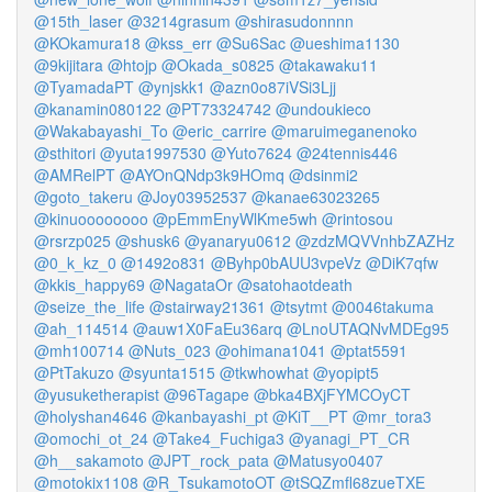
@15th_laser
@3214grasum
@shirasudonnnn
@KOkamura18
@kss_err
@Su6Sac
@ueshima1130
@9kijitara
@htojp
@Okada_s0825
@takawaku11
@TyamadaPT
@ynjskk1
@azn0o87iVSi3Ljj
@kanamin080122
@PT73324742
@undoukieco
@Wakabayashi_To
@eric_carrire
@maruimeganenoko
@sthitori
@yuta1997530
@Yuto7624
@24tennis446
@AMRelPT
@AYOnQNdp3k9HOmq
@dsinmi2
@goto_takeru
@Joy03952537
@kanae63023265
@kinuoooooooo
@pEmmEnyWlKme5wh
@rintosou
@rsrzp025
@shusk6
@yanaryu0612
@zdzMQVVnhbZAZHz
@0_k_kz_0
@1492o831
@Byhp0bAUU3vpeVz
@DiK7qfw
@kkis_happy69
@NagataOr
@satohaotdeath
@seize_the_life
@stairway21361
@tsytmt
@0046takuma
@ah_114514
@auw1X0FaEu36arq
@LnoUTAQNvMDEg95
@mh100714
@Nuts_023
@ohimana1041
@ptat5591
@PtTakuzo
@syunta1515
@tkwhowhat
@yopipt5
@yusuketherapist
@96Tagape
@bka4BXjFYMCOyCT
@holyshan4646
@kanbayashi_pt
@KiT__PT
@mr_tora3
@omochi_ot_24
@Take4_Fuchiga3
@yanagi_PT_CR
@h__sakamoto
@JPT_rock_pata
@Matusyo0407
@motokix1108
@R_TsukamotoOT
@tSQZmfl68zueTXE