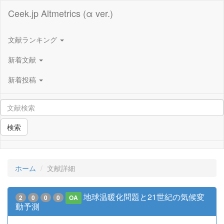
Ceek.jp Altmetrics (α ver.)
文献ランキング
新着文献
新着投稿
検索
ホーム
文献詳細
地球温暖化問題と21世紀の気候変
2
0
0
0
OA
動予測