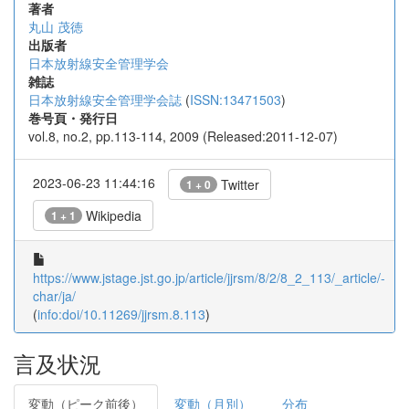
著者
丸山 茂徳
出版者
日本放射線安全管理学会
雑誌
日本放射線安全管理学会誌
(
ISSN:13471503
)
巻号頁・発行日
vol.8, no.2, pp.113-114, 2009 (Released:2011-12-07)
2023-06-23 11:44:16
Twitter
1 + 0
Wikipedia
1 + 1
https://www.jstage.jst.go.jp/article/jjrsm/8/2/8_2_113/_article/-
char/ja/
(
info:doi/10.11269/jjrsm.8.113
)
言及状況
変動（ピーク前後）
変動（月別）
分布