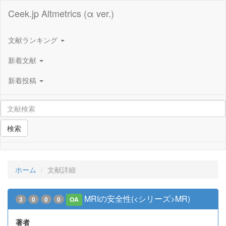
Ceek.jp Altmetrics (α ver.)
文献ランキング
新着文献
新着投稿
検索
ホーム
文献詳細
MRIの安全性(<シリーズ>MR)
3
0
0
0
OA
著者