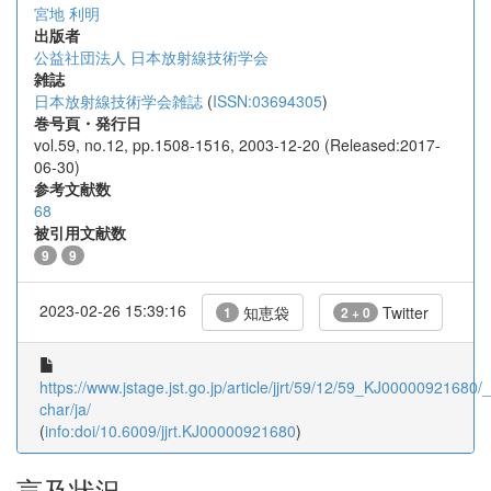
宮地 利明
出版者
公益社団法人 日本放射線技術学会
雑誌
日本放射線技術学会雑誌
(
ISSN:03694305
)
巻号頁・発行日
vol.59, no.12, pp.1508-1516, 2003-12-20 (Released:2017-
06-30)
参考文献数
68
被引用文献数
9
9
2023-02-26 15:39:16
知恵袋
Twitter
1
2 + 0
https://www.jstage.jst.go.jp/article/jjrt/59/12/59_KJ00000921680/_a
char/ja/
(
info:doi/10.6009/jjrt.KJ00000921680
)
言及状況