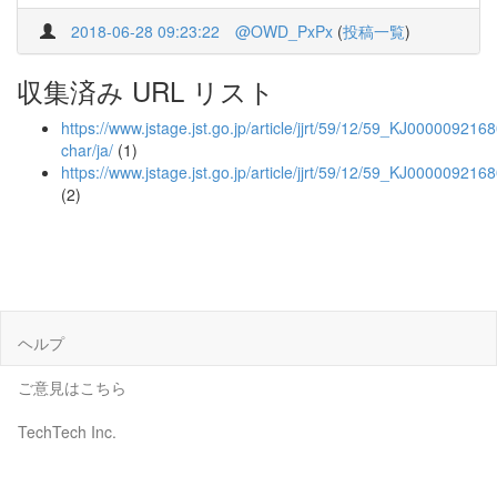
2018-06-28 09:23:22
@OWD_PxPx
(
投稿一覧
)
収集済み URL リスト
https://www.jstage.jst.go.jp/article/jjrt/59/12/59_KJ00000921680
char/ja/
(1)
https://www.jstage.jst.go.jp/article/jjrt/59/12/59_KJ000009216
(2)
ヘルプ
ご意見はこちら
TechTech Inc.