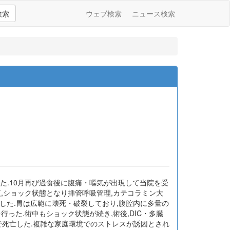
検索
ウェブ検索
ニュース検索
した.10月再び過食後に腹痛・嘔気が出現して当院を受
,ショック状態となり挿管呼吸管理,カテコラミン大
施行した.胃は広範に壊死・破裂しており,腹腔内に多量の
った.術中もショック状態が続き,術後,DIC・多臓
で死亡した.複雑な家庭環境でのストレスが誘因とされ