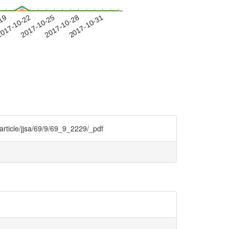
-19
017-10-22
2017-10-25
2017-10-28
2017-10-31
jsa/69/9/69_9_2229/_pdf