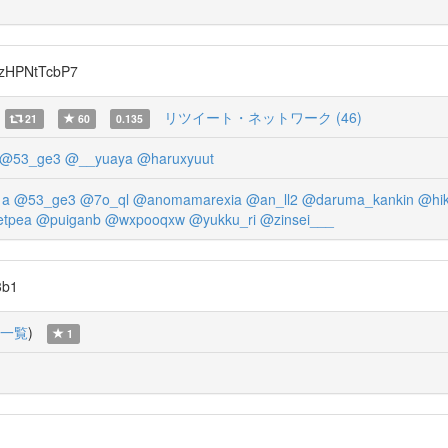
/zHPNtTcbP7
リツイート・ネットワーク (46)
21
60
0.135
@53_ge3
@__yuaya
@haruxyuut
1a
@53_ge3
@7o_ql
@anomamarexia
@an_ll2
@daruma_kankin
@hik
etpea
@puiganb
@wxpooqxw
@yukku_ri
@zinsei___
3b1
一覧
)
1