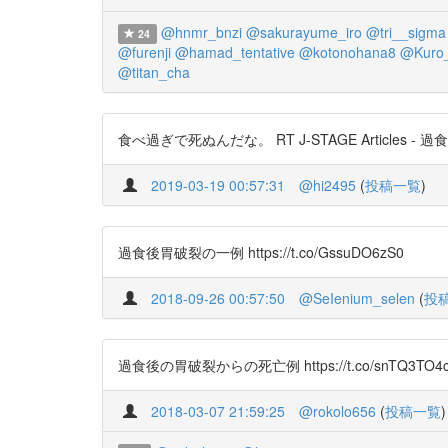
@hnmr_bnzi
@sakurayume_iro
@tri__sigma
24
@furenji
@hamad_tentative
@kotonohana8
@Kuro_
@titan_cha
食べ過ぎで死ぬんだな。 RT J-STAGE Articles - 過食後胃
2019-03-19 00:57:31
@hi2495
(
投稿一覧
)
過食後胃破裂の一例 https://t.co/GssuDO6zS0
2018-09-26 00:57:50
@SeIenium_selen
(
投
過食後の胃破裂からの死亡例 https://t.co/sn
2018-03-07 21:59:25
@rokolo656
(
投稿一覧
)