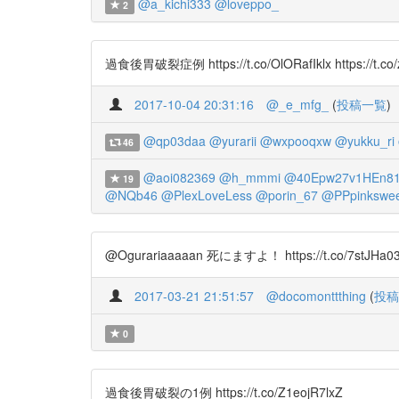
@a_kichi333
@loveppo_
2
過食後胃破裂症例 https://t.co/OlORafIklx https://t.co
2017-10-04 20:31:16
@_e_mfg_
(
投稿一覧
)
@qp03daa
@yurarii
@wxpooqxw
@yukku_ri
46
@aoi082369
@h_mmmi
@40Epw27v1HEn8
19
@NQb46
@PlexLoveLess
@porin_67
@PPpinkswe
@Ogurariaaaaan 死にますよ！ https://t.co/7stJHa0
2017-03-21 21:51:57
@docomonttthing
(
投稿
0
過食後胃破裂の1例 https://t.co/Z1eojR7lxZ