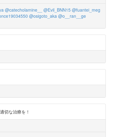
ya
@catecholamine__
@Evil_BNN15
@fuantei_meg
nce19034550
@osigoto_aka
@o__ran__ge
人は適切な治療を！