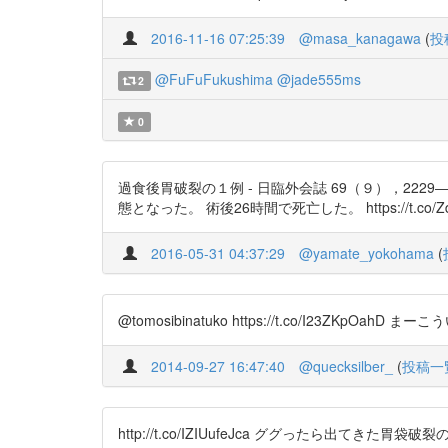
2016-11-16 07:25:39
@masa_kanagawa
(
投
@FuFuFukushima
@jade555ms
2
0
過食後胃破裂の１例 - 日臨外会誌 69（９），222
態となった。 術後26時間で死亡した。 https://t.co/Zd
2016-05-31 04:37:29
@yamate_yokohama
(
@tomosibinatuko https://t.co/I
2014-09-27 16:47:40
@quecksilber_
(
投稿一
http://t.co/IZIUufeJca ググったら出て