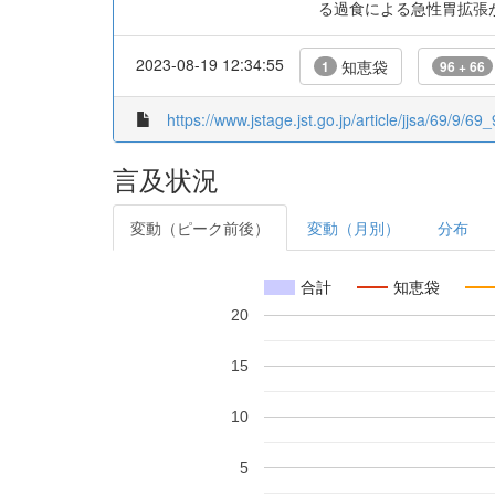
る過食による急性胃拡張
2023-08-19 12:34:55
知恵袋
1
96 + 66
https://www.jstage.jst.go.jp/article/jjsa/69/9/69
言及状況
変動（ピーク前後）
変動（月別）
分布
合計
知恵袋
20
15
10
5