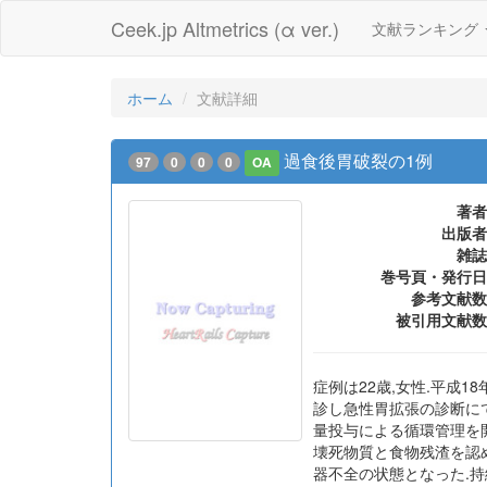
Ceek.jp Altmetrics (α ver.)
文献ランキング
ホーム
文献詳細
過食後胃破裂の1例
97
0
0
0
OA
著者
出版者
雑誌
巻号頁・発行日
参考文献数
被引用文献数
症例は22歳,女性.平成
診し急性胃拡張の診断に
量投与による循環管理を開
壊死物質と食物残渣を認め
器不全の状態となった.