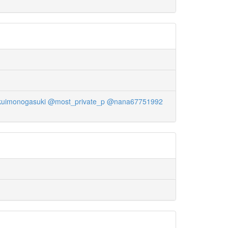
uimonogasuki
@most_private_p
@nana67751992