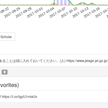
2017-10-13
2017-10-16
2017-10
-09-22
2
2017-09-25
2017-09-28
2017-10-01
2017-10-04
2017-10-07
2017-10-10
 Scholar
てください。(人) https://www.jstage.jst.go.jp/article/j
vorites)
s://t.co/tgyU1miaUx