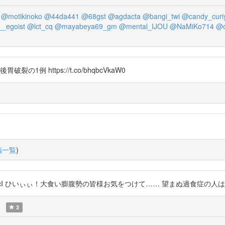
@motikinoko
@44da441
@68gst
@agdacta
@bangi_twi
@candy_curi
_egoist
@lct_cq
@mayabeya69_gm
@mental_IJOU
@NaMiKo714
@o
破裂の1例 https://t.co/bhqbcVkaW0
稿一覧
)
TQ3TO4cI ひいぃぃ！大食い膨腹勢の皆様お気をつけて…… 望まぬ過食症の
3