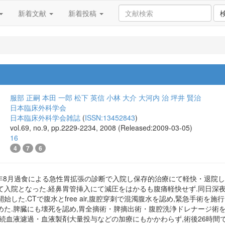
新着文献
新着投稿
服部 正嗣
本田 一郎
松下 英信
小林 大介
大河内 治
坪井 賢治
日本臨床外科学会
日本臨床外科学会雑誌
(
ISSN:13452843
)
vol.69, no.9, pp.2229-2234, 2008 (Released:2009-03-05)
16
4
7
6
18年8月過食による急性胃拡張の診断で入院し保存的治療にて軽快・退院
て入院となった.経鼻胃管挿入にて減圧をはかるも腹痛軽快せず.同日深夜
始した.CTで腹水とfree air,腹腔穿刺で混濁腹水を認め,緊急手術を
た.脾臓にも壊死を認め,胃全摘術・脾摘出術・腹腔洗浄ドレナージ術を行
持続血液濾過・血液製剤大量投与などの加療にもかかわらず,術後26時間