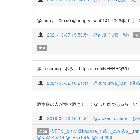
@cherry__0oxo0 @hungry_san0141 2006年10月
2021-10-07 19:58:54
@afcttl
(
投稿一覧
)
0
@natsumeg1 ある。 https://t.co/cNEHRHQ55d
2021-05-02 10:21:11
@kurokawa_kenji
(
投稿
過食症の人が食べ過ぎて亡くなった例があるらしい。まさか過食で死ぬ
2019-06-20 16:44:24
@broken_culture_
(
投
@BENi_diary
@kabane_1
@lll_pyo
@o__ran
30
@NaMiKo714
@_Exp1oDe
@ktnh209