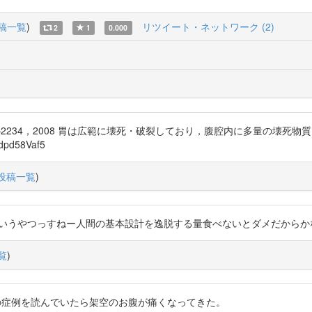
稿一覧
)
リツイート・ネットワーク (2)
2
1
0.000
9―2234，2008 胃は広範に壊死・破裂しており，腹腔内に多量の壊死
pd58Vaf5
投稿一覧
)
23ZKpOahD まーこういうやつっすねー人間の基本設計を逸脱する量食べないとダ
覧
)
きた胃袋破裂の症例を読んでいたら架空のお腹が痛くなってきた。