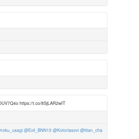
tps://t.co/8SjLAR2wIT
roku_usagi
@Evil_BNN15
@Kotoriasovi
@titan_cha