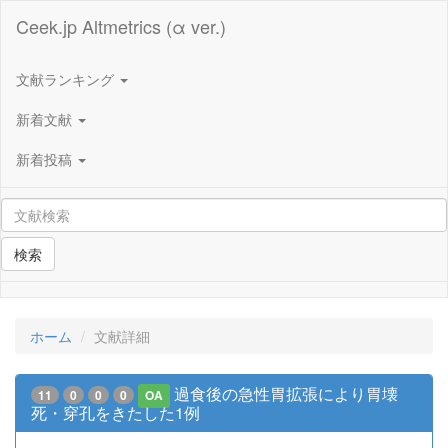
Ceek.jp Altmetrics (α ver.)
文献ランキング
新着文献
新着投稿
検索
ホーム
文献詳細
過食後の急性胃拡張により胃壊
11
0
0
0
OA
死・穿孔をきたした1例