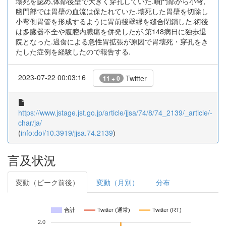
壊死を認め,体部後壁で大きく穿孔していた.噴門部から小弯,
幽門部では胃壁の血流は保たれていた.壊死した胃壁を切除し
小弯側胃管を形成するように胃前後壁縁を縫合閉鎖した.術後
は多臓器不全や腹腔内膿瘍を併発したが,第148病日に独歩退
院となった.過食による急性胃拡張が原因で胃壊死・穿孔をき
たした症例を経験したので報告する.
2023-07-22 00:03:16
Twitter
11 + 0
https://www.jstage.jst.go.jp/article/jjsa/74/8/74_2139/_article/-
char/ja/
(
info:doi/10.3919/jjsa.74.2139
)
言及状況
変動（ピーク前後）
変動（月別）
分布
合計
Twitter (通常)
Twitter (RT)
2.0