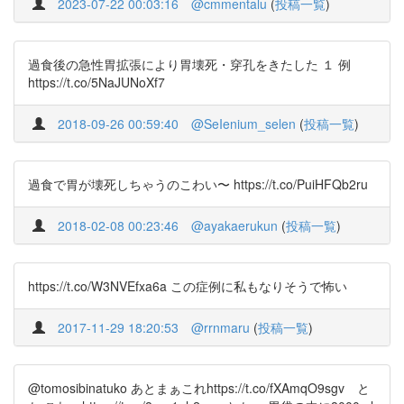
2023-07-22 00:03:16
@cmmentalu
(
投稿一覧
)
過食後の急性胃拡張により胃壊死・穿孔をきたした １ 例
https://t.co/5NaJUNoXf7
2018-09-26 00:59:40
@SeIenium_selen
(
投稿一覧
)
過食で胃が壊死しちゃうのこわい〜 https://t.co/PuiHFQb2ru
2018-02-08 00:23:46
@ayakaerukun
(
投稿一覧
)
https://t.co/W3NVEfxa6a この症例に私もなりそうで怖い
2017-11-29 18:20:53
@rrnmaru
(
投稿一覧
)
@tomosibinatuko あとまぁこれhttps://t.co/fXAmqO9sgv と