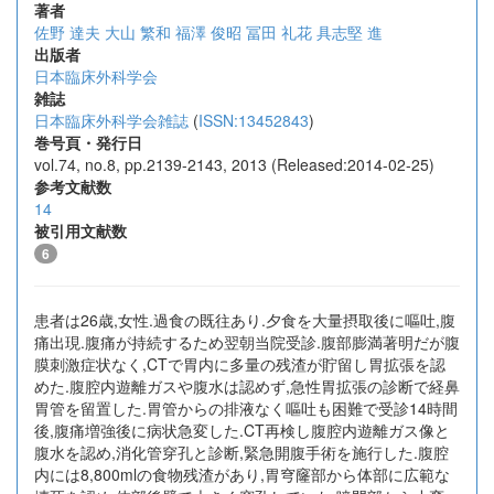
著者
佐野 達夫
大山 繁和
福澤 俊昭
冨田 礼花
具志堅 進
出版者
日本臨床外科学会
雑誌
日本臨床外科学会雑誌
(
ISSN:13452843
)
巻号頁・発行日
vol.74, no.8, pp.2139-2143, 2013 (Released:2014-02-25)
参考文献数
14
被引用文献数
6
患者は26歳,女性.過食の既往あり.夕食を大量摂取後に嘔吐,腹
痛出現.腹痛が持続するため翌朝当院受診.腹部膨満著明だが腹
膜刺激症状なく,CTで胃内に多量の残渣が貯留し胃拡張を認
めた.腹腔内遊離ガスや腹水は認めず,急性胃拡張の診断で経鼻
胃管を留置した.胃管からの排液なく嘔吐も困難で受診14時間
後,腹痛増強後に病状急変した.CT再検し腹腔内遊離ガス像と
腹水を認め,消化管穿孔と診断,緊急開腹手術を施行した.腹腔
内には8,800mlの食物残渣があり,胃穹窿部から体部に広範な