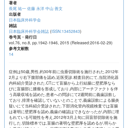
著者
長尾 祐一
佐藤 永洋
中山 善文
出版者
日本臨床外科学会
雑誌
日本臨床外科学会雑誌
(
ISSN:13452843
)
巻号頁・発行日
vol.76, no.8, pp.1942-1946, 2015 (Released:2016-02-29)
参考文献数
14
症例は50歳,男性.約30年前に虫垂切除術を施行された.2012年
2月より右下腹部痛を認め,近医受診.精査目的にて,当院消化器
内科紹介受診された.CTにて盲腸から上行結腸に壁肥厚なら
びに盲腸部に腫瘤を形成しており,内部にアーチファクトを伴
う高吸収域を認めた.患者への問診にて2週間前に義歯誤飲し
ており,排泄を確認していないとのことで,義歯誤飲による腸炎
疑いにて当科紹介受診された.下部消化管内視鏡検査では盲腸
は著明に壁肥厚を認め,義歯の確認はできなかったが,内部に埋
もれている可能性を考え,2012年3月上旬に回盲部切除術を施
行した.切除標本では,盲腸の著明な壁肥厚を認めるが,明らか