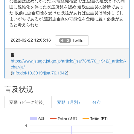
な義歯は認めなかった.病理組織検査では,虫垂の遺残とその周
囲に線維化を伴った炎症所見を認め,遺残虫垂炎の診断であっ
た.以前に虫垂切除を受けた既往があれば虫垂炎は除外してし
まいがちであるが,遺残虫垂炎の可能性を念頭に置く必要があ
ると考えられた.
2023-02-22 12:05:16
Twitter
4 + 2
https://www.jstage.jst.go.jp/article/jjsa/76/8/76_1942/_article/-
char/ja/
(
info:doi/10.3919/jjsa.76.1942
)
言及状況
変動（ピーク前後）
変動（月別）
分布
合計
Twitter (通常)
Twitter (RT)
4