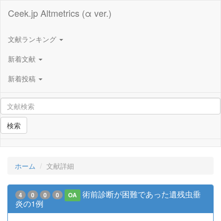
Ceek.jp Altmetrics (α ver.)
文献ランキング
新着文献
新着投稿
検索
ホーム
文献詳細
術前診断が困難であった遺残虫垂
4
0
0
0
OA
炎の1例