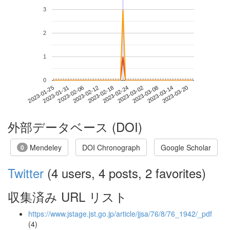
3
2
1
0
2023-03-14
2023-01-25
2023-02-12
2023-03-02
2023-03-20
2023-01-31
2023-02-18
2023-03-08
2023-02-06
2023-02-24
外部データベース (DOI)
Mendeley
DOI Chronograph
Google Scholar
0
Twitter
(4 users, 4 posts, 2 favorites)
収集済み URL リスト
https://www.jstage.jst.go.jp/article/jjsa/76/8/76_1942/_pdf
(4)