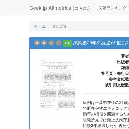
Ceek.jp Altmetrics (α ver.)
文献ランキング
ホーム
文献詳細
感染後29年の経過が推定
3
0
0
0
OA
著者
出版者
雑誌
巻号頁・発行日
参考文献数
被引用文献数
症例は千葉県在住の31歳
で肝多包性エキノコックス症
胞壁の損傷を回避するため
組織所見では類上皮肉芽
術後3年経過したが,再発