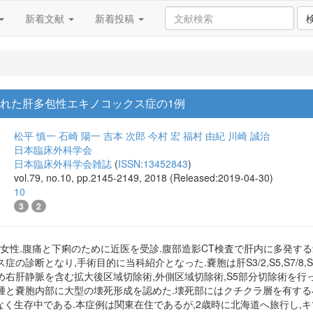
新着文献
新着投稿
された肝多包性エキノコックス症の1例
松平 慎一
石崎 陽一
吉本 次郎
今村 宏
福村 由紀
川崎 誠治
日本臨床外科学会
日本臨床外科学会雑誌
(
ISSN:13452843
)
vol.79, no.10, pp.2145-2149, 2018 (Released:2019-04-30)
10
3
2
,女性.腹痛と下痢のために近医を受診.腹部造影CT検査で肝内に多発す
の診断となり,手術目的に当科紹介となった.嚢胞は肝S3/2,S5,S7/8
右肝静脈を含む拡大後区域切除術,外側区域切除術,S5部分切除術を行っ
腫と嚢胞内部に大型の壊死形成を認めた.壊死部にはクチクラ層を有する
なく生存中である.本症例は関東在住であるが,2歳時に北海道へ旅行し,