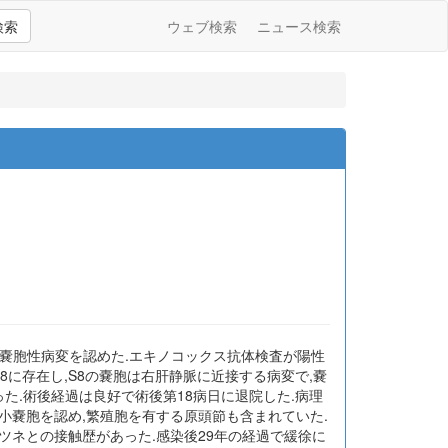
検索
ウェブ検索
ニュース検索
る嚢胞性病変を認めた.エキノコックス抗体検査が陽性
,S8に存在し,S8の嚢胞は右肝静脈に近接する病変で,嚢
た.術後経過は良好で術後第18病日に退院した.病理
小嚢胞を認め,繁殖胞を有する原頭節も含まれていた.
キツネとの接触歴があった.感染後29年の経過で緩徐に