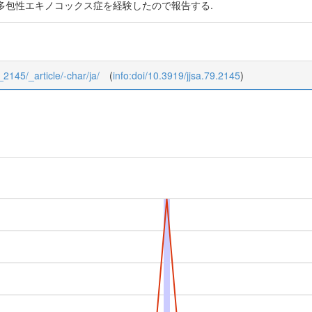
多包性エキノコックス症を経験したので報告する.
9_2145/_article/-char/ja/
(
info:doi/10.3919/jjsa.79.2145
)