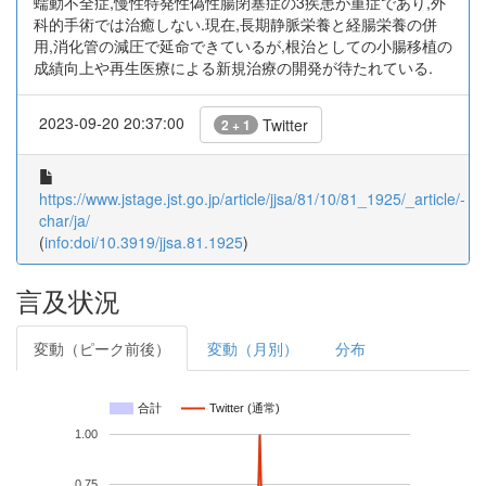
蠕動不全症,慢性特発性偽性腸閉塞症の3疾患が重症であり,外
科的手術では治癒しない.現在,長期静脈栄養と経腸栄養の併
用,消化管の減圧で延命できているが,根治としての小腸移植の
成績向上や再生医療による新規治療の開発が待たれている.
2023-09-20 20:37:00
Twitter
2 + 1
https://www.jstage.jst.go.jp/article/jjsa/81/10/81_1925/_article/-
char/ja/
(
info:doi/10.3919/jjsa.81.1925
)
言及状況
変動（ピーク前後）
変動（月別）
分布
合計
Twitter (通常)
1.00
0.75