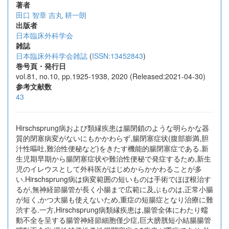
著者
田口 智章
吉丸 耕一朗
出版者
日本臨床外科学会
雑誌
日本臨床外科学会雑誌
(
ISSN:13452843
)
巻号頁・発行日
vol.81, no.10, pp.1925-1938, 2020 (Released:2021-04-30)
参考文献数
43
Hirschsprung病および類縁疾患は腸閉鎖のような明らかな器
質的閉塞病変がないにもかかわらず,腸閉塞症状(腹部膨満,胆
汁性嘔吐,難治性便秘など)をきたす機能的腸閉塞症である.新
生児期早期から腸閉塞症状や難治性便秘で発症するため,新生
児のイレウスとして外科医がはじめからかかわることが多
い.Hirschsprung病は病変範囲の短いものは手術でほぼ根治す
るが,無神経節腸管が長く小腸まで広範に及ぶものは,正常小腸
が短く,かつ大腸も使えないため,重症の短腸症となり治療に難
渋する.一方,Hirschsprung病類縁疾患は,腸管全体にわたり蠕
動不全を呈する腸管神経節細胞僅少症,巨大膀胱短小結腸腸管