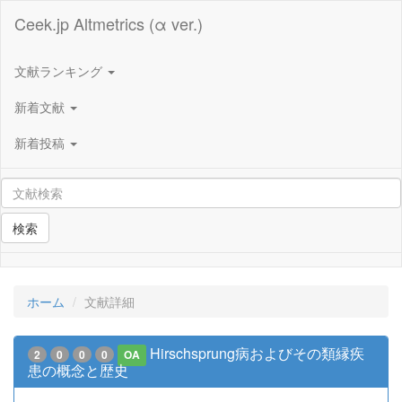
Ceek.jp Altmetrics (α ver.)
文献ランキング
新着文献
新着投稿
検索
ホーム
文献詳細
Hirschsprung病およびその類縁疾
2
0
0
0
OA
患の概念と歴史