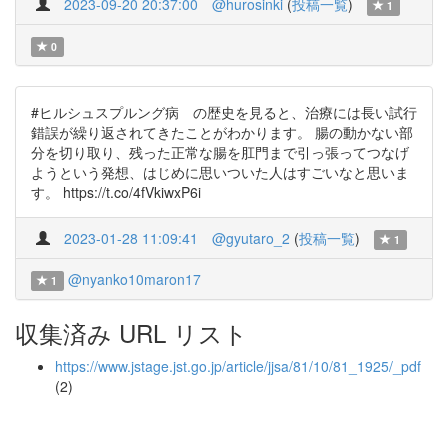
2023-09-20 20:37:00
@hurosinki
(
投稿一覧
)
1
0
#ヒルシュスプルング病 の歴史を見ると、治療には長い試行
錯誤が繰り返されてきたことがわかります。 腸の動かない部
分を切り取り、残った正常な腸を肛門まで引っ張ってつなげ
ようという発想、はじめに思いついた人はすごいなと思いま
す。 https://t.co/4fVkiwxP6i
2023-01-28 11:09:41
@gyutaro_2
(
投稿一覧
)
1
@nyanko10maron17
1
収集済み URL リスト
https://www.jstage.jst.go.jp/article/jjsa/81/10/81_1925/_pdf
(2)