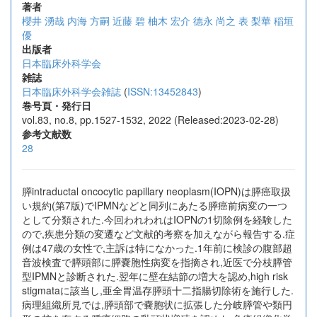
著者
櫻井 湧哉
内海 方嗣
近藤 碧
柚木 宏介
德永 尚之
表 梨華
稲垣
優
出版者
日本臨床外科学会
雑誌
日本臨床外科学会雑誌
(
ISSN:13452843
)
巻号頁・発行日
vol.83, no.8, pp.1527-1532, 2022 (Released:2023-02-28)
参考文献数
28
膵intraductal oncocytic papillary neoplasm(IOPN)は膵癌取扱
い規約(第7版)でIPMNなどと同列にあたる膵癌前病変の一つ
として分類された.今回われわれはIOPNの1切除例を経験した
ので,疾患分類の変遷など文献的考察を加えながら報告する.症
例は47歳の女性で,主訴は特になかった.1年前に検診の腹部超
音波検査で膵頭部に膵嚢胞性病変を指摘され,近医で分枝膵管
型IPMNと診断された.翌年に壁在結節の増大を認め,high risk
stigmataに該当し,亜全胃温存膵頭十二指腸切除術を施行した.
病理組織所見では,膵頭部で嚢胞状に拡張した分岐膵管や類円