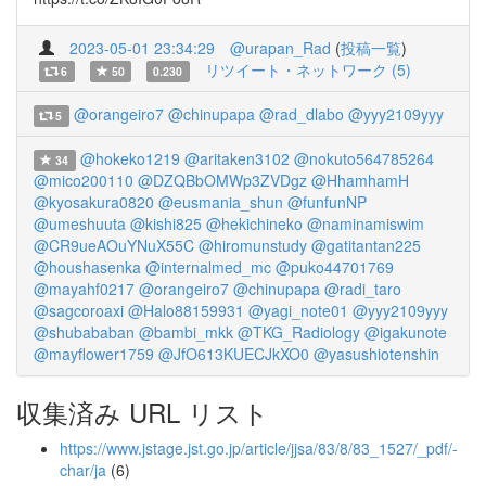
2023-05-01 23:34:29
@urapan_Rad
(
投稿一覧
)
リツイート・ネットワーク (5)
6
50
0.230
@orangeiro7
@chinupapa
@rad_dlabo
@yyy2109yyy
5
@hokeko1219
@aritaken3102
@nokuto564785264
34
@mico200110
@DZQBbOMWp3ZVDgz
@HhamhamH
@kyosakura0820
@eusmania_shun
@funfunNP
@umeshuuta
@kishi825
@hekichineko
@naminamiswim
@CR9ueAOuYNuX55C
@hiromunstudy
@gatitantan225
@houshasenka
@internalmed_mc
@puko44701769
@mayahf0217
@orangeiro7
@chinupapa
@radi_taro
@sagcoroaxi
@Halo88159931
@yagi_note01
@yyy2109yyy
@shubababan
@bambi_mkk
@TKG_Radiology
@igakunote
@mayflower1759
@JfO613KUECJkXO0
@yasushiotenshin
収集済み URL リスト
https://www.jstage.jst.go.jp/article/jjsa/83/8/83_1527/_pdf/-
char/ja
(6)