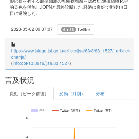
形の核を有する腫瘍細胞の乳頭状増殖を認めた.免疫組織化学
的染色を併施し,IOPNと最終診断した.経過は良好で術後14日
目に退院した.
2023-05-02 09:37:07
Twitter
6 + 38
https://www.jstage.jst.go.jp/article/jjsa/83/8/83_1527/_article/-
char/ja/
(
info:doi/10.3919/jjsa.83.1527
)
言及状況
変動（ピーク前後）
変動（月別）
分布
合計
Twitter (通常)
Twitter (RT)
6
4