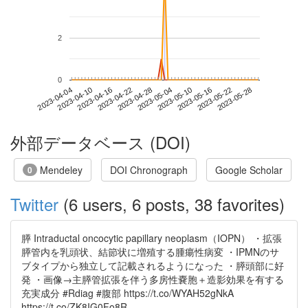
2
0
2023-05-22
2023-04-04
2023-04-22
2023-05-10
2023-05-28
2023-04-10
2023-04-28
2023-05-16
2023-04-16
2023-05-04
外部データベース (DOI)
Mendeley
DOI Chronograph
Google Scholar
0
Twitter
(6 users, 6 posts, 38 favorites)
膵 Intraductal oncocytic papillary neoplasm（IOPN） ・拡張
膵管内を乳頭状、結節状に増殖する腫瘍性病変 ・IPMNのサ
ブタイプから独立して記載されるようになった ・膵頭部に好
発 ・画像→主膵管拡張を伴う多房性嚢胞＋造影効果を有する
充実成分 #Rdiag #腹部 https://t.co/WYAH52gNkA
https://t.co/ZK8IG0Fo8R