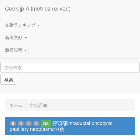
Ceek.jp Altmetrics (α ver.)
文献ランキング
新着文献
新着投稿
検索
ホーム
文献詳細
膵頭部intraductal oncocytic
6
0
0
0
OA
papillary neoplasmの1例