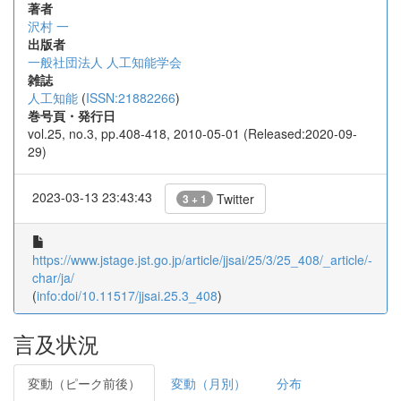
著者
沢村 一
出版者
一般社団法人 人工知能学会
雑誌
人工知能
(
ISSN:21882266
)
巻号頁・発行日
vol.25, no.3, pp.408-418, 2010-05-01 (Released:2020-09-
29)
2023-03-13 23:43:43
Twitter
3 + 1
https://www.jstage.jst.go.jp/article/jjsai/25/3/25_408/_article/-
char/ja/
(
info:doi/10.11517/jjsai.25.3_408
)
言及状況
変動（ピーク前後）
変動（月別）
分布