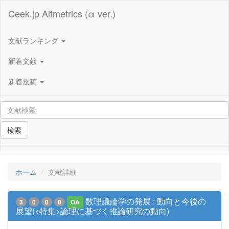
Ceek.jp Altmetrics (α ver.)
文献ランキング
新着文献
新着投稿
検索
ホーム
文献詳細
数理議論学の発展 : 動向と今後の
3
0
0
0
OA
展望(<特集>論理に基づく推論研究の動向)