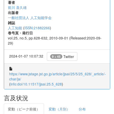
著者
前川 喜久雄
出版者
一般社団法人 人工知能学会
雑誌
人工知能
(
ISSN:21882266
)
巻号頁・発行日
vol.25, no.5, pp.628-632, 2010-09-01 (Released:2020-09-
29)
2024-01-07 10:07:32
Twitter
9 + 45
https://www.jstage.jst.go.jp/article/jjsai/25/5/25_628/_article/-
char/ja/
(
info:doi/10.11517/jjsai.25.5_628
)
言及状況
変動（ピーク前後）
変動（月別）
分布