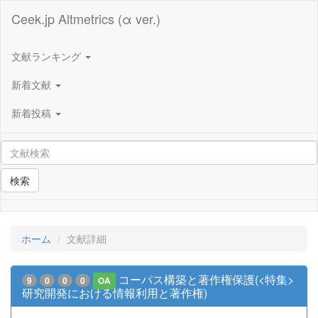
Ceek.jp Altmetrics (α ver.)
文献ランキング
新着文献
新着投稿
検索
ホーム
文献詳細
コーパス構築と著作権保護(<特集>
9
0
0
0
OA
研究開発における情報利用と著作権)