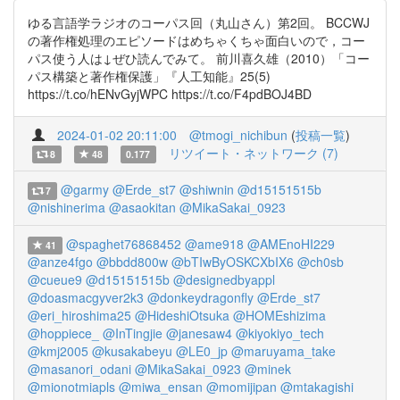
ゆる言語学ラジオのコーパス回（丸山さん）第2回。 BCCWJ
の著作権処理のエピソードはめちゃくちゃ面白いので，コー
パス使う人は↓ぜひ読んでみて。 前川喜久雄（2010）「コー
パス構築と著作権保護」『人工知能』25(5)
https://t.co/hENvGyjWPC https://t.co/F4pdBOJ4BD
2024-01-02 20:11:00
@tmogi_nichibun
(
投稿一覧
)
リツイート・ネットワーク (7)
8
48
0.177
@garmy
@Erde_st7
@shiwnin
@d15151515b
7
@nishinerima
@asaokitan
@MikaSakai_0923
@spaghet76868452
@ame918
@AMEnoHI229
41
@anze4fgo
@bbdd800w
@bTIwByOSKCXbIX6
@ch0sb
@cueue9
@d15151515b
@designedbyappl
@doasmacgyver2k3
@donkeydragonfly
@Erde_st7
@eri_hiroshima25
@HideshiOtsuka
@HOMEshizima
@hoppiece_
@InTingjie
@janesaw4
@kiyokiyo_tech
@kmj2005
@kusakabeyu
@LE0_jp
@maruyama_take
@masanori_odani
@MikaSakai_0923
@minek
@mionotmiapls
@miwa_ensan
@momijipan
@mtakagishi