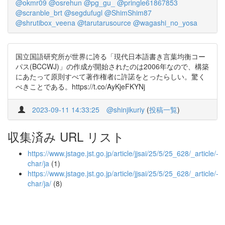
@okmr09
@osrehun
@pg_gu_
@pringle61867853
@scranble_brt
@segdufugl
@ShimShim87
@shrutibox_veena
@tarutarusource
@wagashi_no_yosa
国立国語研究所が世界に誇る「現代日本語書き言葉均衡コー
パス(BCCWJ)」の作成が開始されたのは2006年なので、構築
にあたって原則すべて著作権者に許諾をとったらしい。驚く
べきことである。https://t.co/AyKjeFKYNj
2023-09-11 14:33:25
@shinjikuriy
(
投稿一覧
)
収集済み URL リスト
https://www.jstage.jst.go.jp/article/jjsai/25/5/25_628/_article/-
char/ja
(1)
https://www.jstage.jst.go.jp/article/jjsai/25/5/25_628/_article/-
char/ja/
(8)