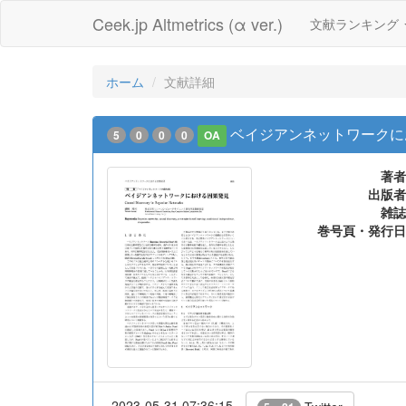
Ceek.jp Altmetrics (α ver.)
文献ランキング
ホーム
文献詳細
ベイジアンネットワークに
5
0
0
0
OA
著者
出版者
雑誌
巻号頁・発行日
2023-05-31 07:36:15