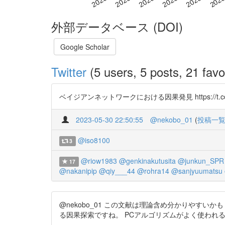
外部データベース (DOI)
Google Scholar
Twitter
(5 users, 5 posts, 21 favo
ベイジアンネットワークにおける因果発見 https://
2023-05-30 22:50:55
@nekobo_01
(
投稿一
@iso8100
3
@riow1983
@genkinakutusita
@junkun_SPR
17
@nakanipip
@qiy___44
@rohra14
@sanjyuumatsu
@nekobo_01 この文献は理論含め分かりやすい
る因果探索ですね。 PCアルゴリズムがよく使われると思います