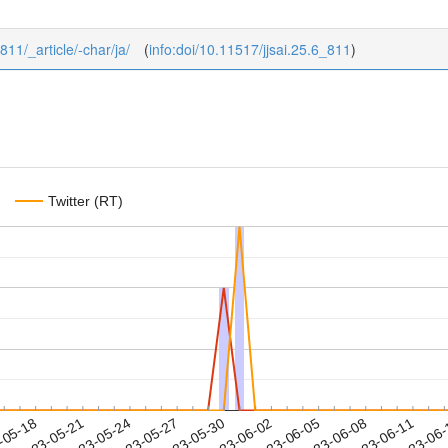
_811/_article/-char/ja/
(
info:doi/10.11517/jjsai.25.6_811
)
Twitter (RT)
2023-06-08
2023-06-11
2023-06
-05-18
2
2023-05-21
2023-05-24
2023-05-27
2023-05-30
2023-06-02
2023-06-05