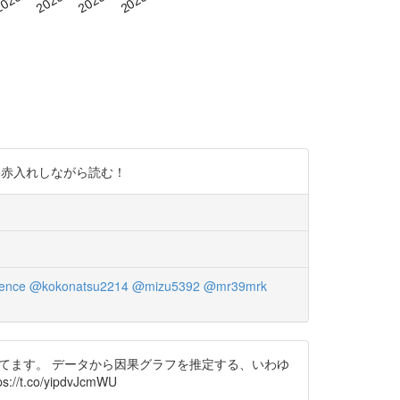
にでも赤入れしながら読む！
ence
@kokonatsu2214
@mizu5392
@mr39mrk
載ってます。 データから因果グラフを推定する、いわゆ
co/yipdvJcmWU