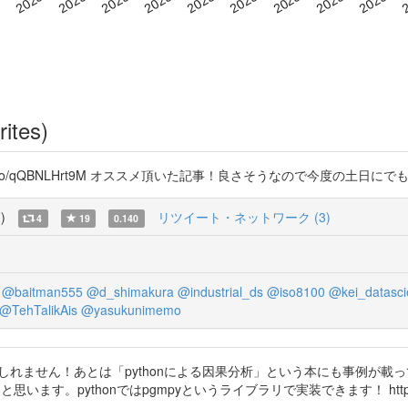
rites)
t.co/qQBNLHrt9M オススメ頂いた記事！良さそうなので今度の土日
覧
)
リツイート・ネットワーク (3)
4
19
0.140
@baitman555
@d_shimakura
@industrial_ds
@iso8100
@kei_datasci
@TehTalikAis
@yasukunimemo
かもしれません！あとは「pythonによる因果分析」という本にも事例が
。pythonではpgmpyというライブラリで実装できます！ https://t.