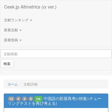
Ceek.jp Altmetrics (α ver.)
文献ランキング
新着文献
新着投稿
検索
ホーム
文献詳細
中国語の部屋再考(<特集>チュー
12
0
0
0
OA
リングテストを再び考える)