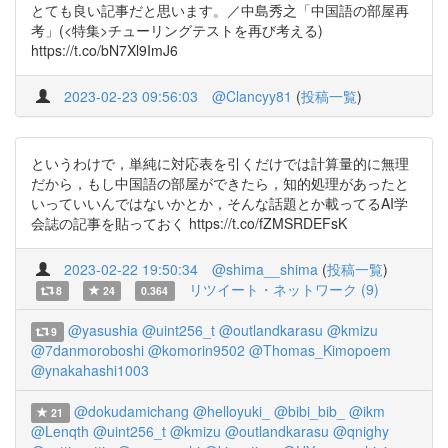
とても良い記事だと思います。／中島秀之「中国語の部屋再
考」(<特集>チューリングテストを再び考える)
https://t.co/bN7Xl9ImJ6
2023-02-23 09:56:03
@Clancyy81
(
投稿一覧
)
というわけで，単純に対応表を引くだけでは計算量的に無理
だから，もし中国語の部屋ができたら，知的処理があったと
いっていいんではないかとか，そんな話題とか載ってるAI学
会誌の記事を貼っておく https://t.co/fZMSRDEFsK
2023-02-22 19:50:34
@shima__shima
(
投稿一覧
)
リツイート・ネットワーク (9)
8
24
0.364
@yasushia
@uint256_t
@outlandkarasu
@kmizu
9
@7danmoroboshi
@komorin9502
@Thomas_Kimopoem
@ynakahashi1003
@dokudamichang
@helloyuki_
@bibi_bib_
@ikm
21
@Lenqth
@uint256_t
@kmizu
@outlandkarasu
@qnighy