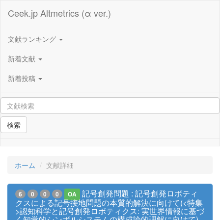
Ceek.jp Altmetrics (α ver.)
文献ランキング
新着文献
新着投稿
検索
ホーム
文献詳細
記号創発問題 : 記号創発ロボティ
6
0
0
0
OA
クスによる記号接地問題の本質的解決に向けて(<特集
>認知科学と記号創発ロボティクス: 実世界情報に基づ
く知覚的シンボルシステムの構成論的理解に向けて)