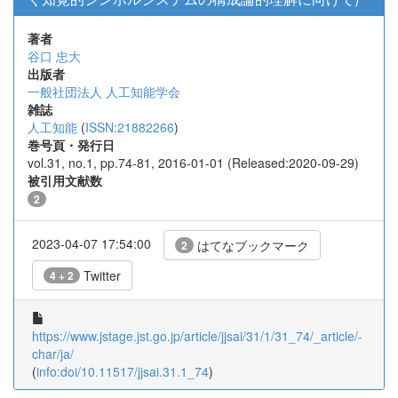
著者
谷口 忠大
出版者
一般社団法人 人工知能学会
雑誌
人工知能
(
ISSN:21882266
)
巻号頁・発行日
vol.31, no.1, pp.74-81, 2016-01-01 (Released:2020-09-29)
被引用文献数
2
2023-04-07 17:54:00
はてなブックマーク
2
Twitter
4 + 2
https://www.jstage.jst.go.jp/article/jjsai/31/1/31_74/_article/-
char/ja/
(
info:doi/10.11517/jjsai.31.1_74
)