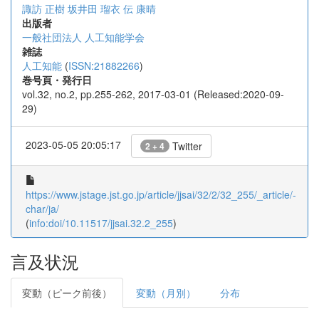
諏訪 正樹
坂井田 瑠衣
伝 康晴
出版者
一般社団法人 人工知能学会
雑誌
人工知能
(
ISSN:21882266
)
巻号頁・発行日
vol.32, no.2, pp.255-262, 2017-03-01 (Released:2020-09-
29)
2023-05-05 20:05:17
Twitter
2 + 4
https://www.jstage.jst.go.jp/article/jjsai/32/2/32_255/_article/-
char/ja/
(
info:doi/10.11517/jjsai.32.2_255
)
言及状況
変動（ピーク前後）
変動（月別）
分布