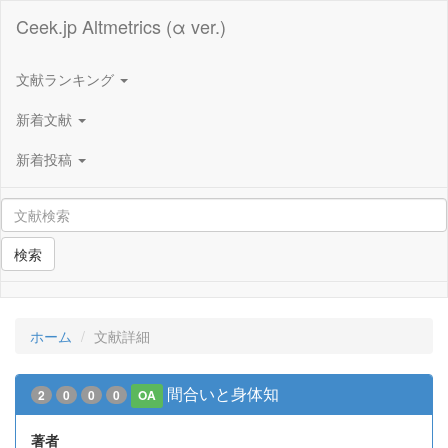
Ceek.jp Altmetrics (α ver.)
文献ランキング
新着文献
新着投稿
検索
ホーム
文献詳細
間合いと身体知
2
0
0
0
OA
著者