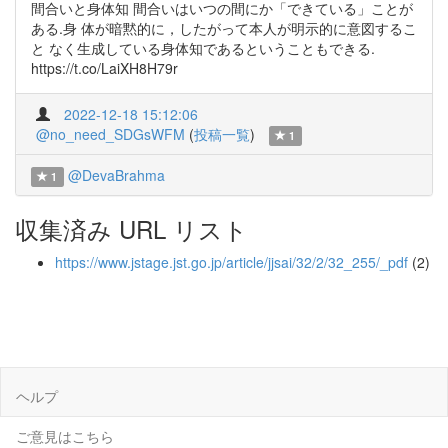
間合いと身体知 間合いはいつの間にか「できている」ことが
ある.身 体が暗黙的に，したがって本人が明示的に意図するこ
と なく生成している身体知であるということもできる.
https://t.co/LaiXH8H79r
2022-12-18 15:12:06
@no_need_SDGsWFM
(
投稿一覧
)
1
@DevaBrahma
1
収集済み URL リスト
https://www.jstage.jst.go.jp/article/jjsai/32/2/32_255/_pdf
(2)
ヘルプ
ご意見はこちら