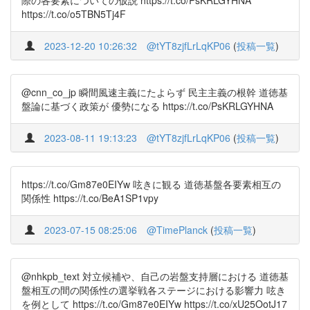
際の各要素についての仮説 https://t.co/PsKRLGYHNA
https://t.co/o5TBN5Tj4F
2023-12-20 10:26:32
@tYT8zjfLrLqKP06
(
投稿一覧
)
@cnn_co_jp 瞬間風速主義にたよらず 民主主義の根幹 道徳基
盤論に基づく政策が 優勢になる https://t.co/PsKRLGYHNA
2023-08-11 19:13:23
@tYT8zjfLrLqKP06
(
投稿一覧
)
https://t.co/Gm87e0EIYw 呟きに観る 道徳基盤各要素相互の
関係性 https://t.co/BeA1SP1vpy
2023-07-15 08:25:06
@TimePlanck
(
投稿一覧
)
@nhkpb_text 対立候補や、自己の岩盤支持層における 道徳基
盤相互の間の関係性の選挙戦各ステージにおける影響力 呟き
を例として https://t.co/Gm87e0EIYw https://t.co/xU25OotJ17