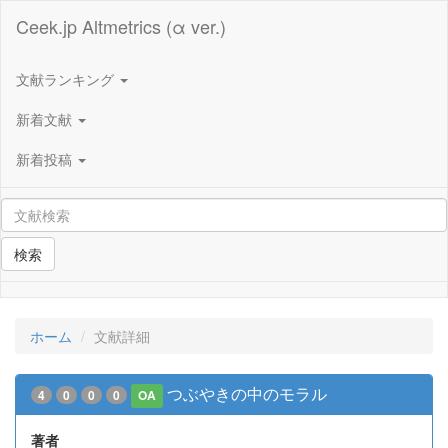
Ceek.jp Altmetrics (α ver.)
文献ランキング
新着文献
新着投稿
検索
ホーム
文献詳細
つぶやきの中のモラル
4
0
0
0
OA
著者