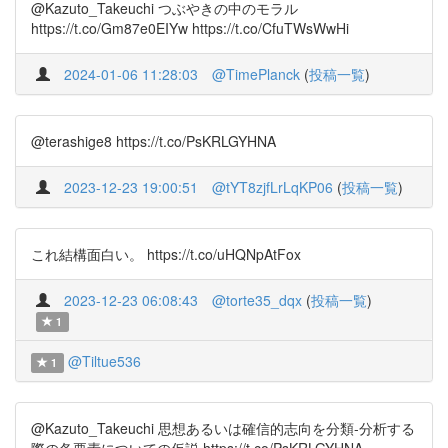
@Kazuto_Takeuchi つぶやきの中のモラル
https://t.co/Gm87e0EIYw https://t.co/CfuTWsWwHi
2024-01-06 11:28:03
@TimePlanck
(
投稿一覧
)
@terashige8 https://t.co/PsKRLGYHNA
2023-12-23 19:00:51
@tYT8zjfLrLqKP06
(
投稿一覧
)
これ結構面白い。 https://t.co/uHQNpAtFox
2023-12-23 06:08:43
@torte35_dqx
(
投稿一覧
)
1
@Tiltue536
1
@Kazuto_Takeuchi 思想あるいは確信的志向を分類-分析する