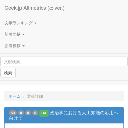
Ceek.jp Altmetrics (α ver.)
文献ランキング
新着文献
新着投稿
検索
ホーム
文献詳細
政治学における人工知能の応用へ
59
0
0
0
OA
向けて