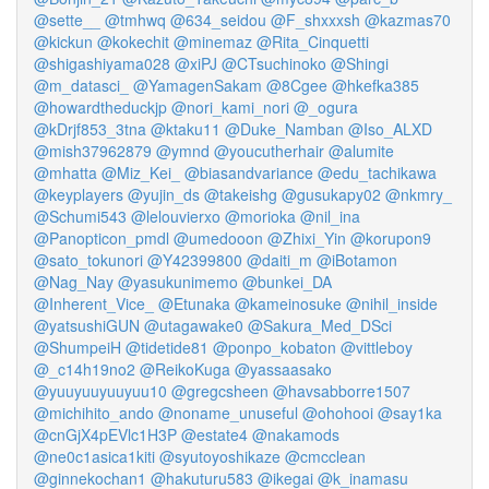
@sette__
@tmhwq
@634_seidou
@F_shxxxsh
@kazmas70
@kickun
@kokechit
@minemaz
@Rita_Cinquetti
@shigashiyama028
@xiPJ
@CTsuchinoko
@Shingi
@m_datasci_
@YamagenSakam
@8Cgee
@hkefka385
@howardtheduckjp
@nori_kami_nori
@_ogura
@kDrjf853_3tna
@ktaku11
@Duke_Namban
@Iso_ALXD
@mish37962879
@ymnd
@youcutherhair
@alumite
@mhatta
@Miz_Kei_
@biasandvariance
@edu_tachikawa
@keyplayers
@yujin_ds
@takeishg
@gusukapy02
@nkmry_
@Schumi543
@lelouvierxo
@morioka
@nil_ina
@Panopticon_pmdl
@umedooon
@Zhixi_Yin
@korupon9
@sato_tokunori
@Y42399800
@daiti_m
@iBotamon
@Nag_Nay
@yasukunimemo
@bunkei_DA
@Inherent_Vice_
@Etunaka
@kameinosuke
@nihil_inside
@yatsushiGUN
@utagawake0
@Sakura_Med_DSci
@ShumpeiH
@tidetide81
@ponpo_kobaton
@vittleboy
@_c14h19no2
@ReikoKuga
@yassaasako
@yuuyuuyuuyuu10
@gregcsheen
@havsabborre1507
@michihito_ando
@noname_unuseful
@ohohooi
@say1ka
@cnGjX4pEVlc1H3P
@estate4
@nakamods
@ne0c1asica1kiti
@syutoyoshikaze
@cmcclean
@ginnekochan1
@hakuturu583
@ikegai
@k_inamasu