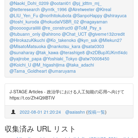
@Naoki_Dohi_0209
@ootani01
@pj_jdttm_mj_
@tetteresearch
@ymtk_1996
@Airetweeter
@Kireal
@LIU_Yen_Fu
@norihitokubota
@SanpoHappy
@shirayuca
@toshi_kuroda
@hokudaiVSBR_02
@nagayaman
@oooooguraiiiiii
@re_construct0
@ToM_Psy_s
@tubuann_only
@ahirono
@Chat_UCT
@giveme132credit
@HirokazuKikuchi
@Ko_takenoko
@kyn_ssk
@Miekun27
@MisatoMatsuoka
@nankotsu_kara
@sata0303
@sunaharay
@tak_kawa
@terashige8
@x2DBupXUKmtf4dc
@yajirobe_papa
@Yoshiaki_Tokyo
@atw70008450
@Koichi_U
@M_higashijima
@taka_adachi
@Tama_Goldheart
@umaruyama
J-STAGE Articles - 政治学における人工知能の応用へ向けて
https://t.co/Zh4Q9lBTiV
2022-08-01 21:20:24
@aaiashn
(
投稿一覧
)
収集済み URL リスト