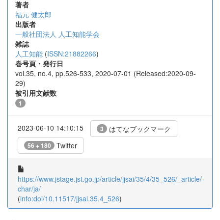
著者
福元 健太郎
出版者
一般社団法人 人工知能学会
雑誌
人工知能
(
ISSN:21882266
)
巻号頁・発行日
vol.35, no.4, pp.526-533, 2020-07-01 (Released:2020-09-
29)
被引用文献数
1
2023-06-10 14:10:15
はてなブックマーク
3
Twitter
56 + 180
https://www.jstage.jst.go.jp/article/jjsai/35/4/35_526/_article/-
char/ja/
(
info:doi/10.11517/jjsai.35.4_526
)