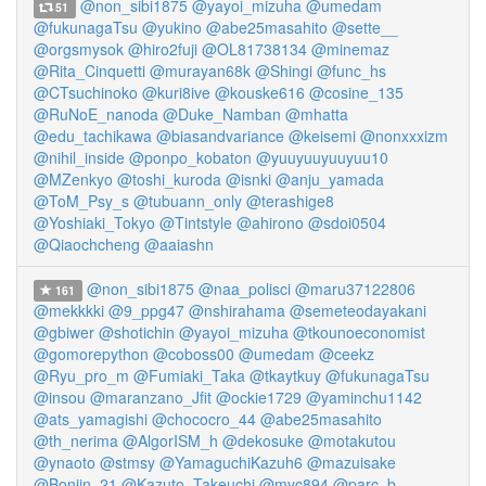
@non_sibi1875
@yayoi_mizuha
@umedam
51
@fukunagaTsu
@yukino
@abe25masahito
@sette__
@orgsmysok
@hiro2fuji
@OL81738134
@minemaz
@Rita_Cinquetti
@murayan68k
@Shingi
@func_hs
@CTsuchinoko
@kuri8ive
@kouske616
@cosine_135
@RuNoE_nanoda
@Duke_Namban
@mhatta
@edu_tachikawa
@biasandvariance
@keisemi
@nonxxxizm
@nihil_inside
@ponpo_kobaton
@yuuyuuyuuyuu10
@MZenkyo
@toshi_kuroda
@isnki
@anju_yamada
@ToM_Psy_s
@tubuann_only
@terashige8
@Yoshiaki_Tokyo
@Tintstyle
@ahirono
@sdoi0504
@Qiaochcheng
@aaiashn
@non_sibi1875
@naa_polisci
@maru37122806
161
@mekkkki
@9_ppg47
@nshirahama
@semeteodayakani
@gbiwer
@shotichin
@yayoi_mizuha
@tkounoeconomist
@gomorepython
@coboss00
@umedam
@ceekz
@Ryu_pro_m
@Fumiaki_Taka
@tkaytkuy
@fukunagaTsu
@insou
@maranzano_Jfit
@ockie1729
@yaminchu1142
@ats_yamagishi
@chococro_44
@abe25masahito
@th_nerima
@AlgorISM_h
@dekosuke
@motakutou
@ynaoto
@stmsy
@YamaguchiKazuh6
@mazuisake
@Bonjin_21
@Kazuto_Takeuchi
@myc894
@parc_b