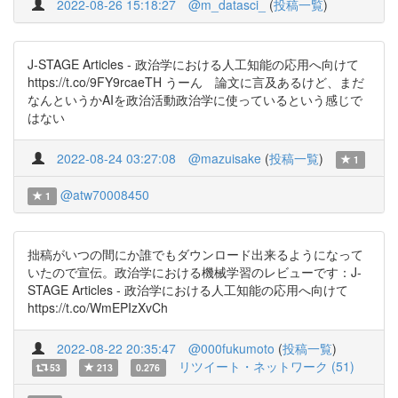
2022-08-26 15:18:27
@m_datasci_
(
投稿一覧
)
J-STAGE Articles - 政治学における人工知能の応用へ向けて
https://t.co/9FY9rcaeTH うーん 論文に言及あるけど、まだ
なんというかAIを政治活動政治学に使っているという感じで
はない
2022-08-24 03:27:08
@mazuisake
(
投稿一覧
)
1
@atw70008450
1
拙稿がいつの間にか誰でもダウンロード出来るようになって
いたので宣伝。政治学における機械学習のレビューです：J-
STAGE Articles - 政治学における人工知能の応用へ向けて
https://t.co/WmEPIzXvCh
2022-08-22 20:35:47
@000fukumoto
(
投稿一覧
)
リツイート・ネットワーク (51)
53
213
0.276