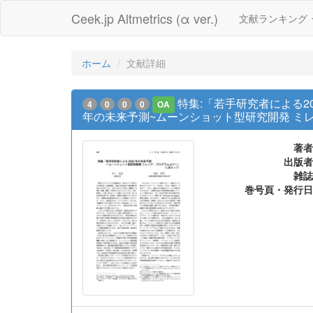
Ceek.jp Altmetrics (α ver.)
文献ランキング
ホーム
文献詳細
特集:「若手研究者による2
4
0
0
0
OA
年の未来予測~ムーンショット型研究開発 ミ
著者
出版者
雑誌
巻号頁・発行日