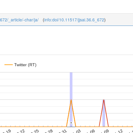
_672/_article/-char/ja/
(
info:doi/10.11517/jjsai.36.6_672
)
Twitter (RT)
*
*