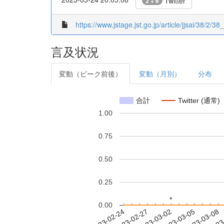
Twitter
2 + 6
https://www.jstage.jst.go.jp/article/jjsai/38/2/38
言及状況
変動（ピーク前後）
変動（月別）
分布
合計
Twitter (通常)
1.00
0.75
0.50
0.25
*
*
0.00
2023-03-02
2023-03-05
2023-03-08
2023
2023-02-24
2023-02-27