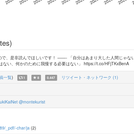
tes)
で、是非読んでほしいです！ ——- 「自分はあまり大した人間じゃな
かのために我慢する必要はない」 https://t.co/HFjTKxBenA
稿一覧
)
リツイート・ネットワーク (1)
1
8
0.447
ukiKaiNet
@montekurist
289/_pdf/-char/ja
(2)