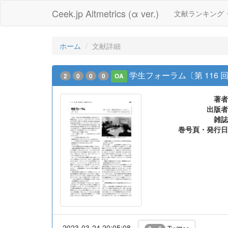
Ceek.jp Altmetrics (α ver.)
文献ランキング
ホーム
文献詳細
学生フォーラム〔第 11
2
0
0
0
OA
著者
出版者
雑誌
巻号頁・発行日
2023-03-24 20:05:08