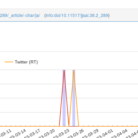
_289/_article/-char/ja/
(
info:doi/10.11517/jjsai.38.2_289
)
Twitter (RT)
2023-04-01
2023-04-04
2023-04
-03-11
2
2023-03-14
2023-03-17
2023-03-20
2023-03-23
2023-03-26
2023-03-29