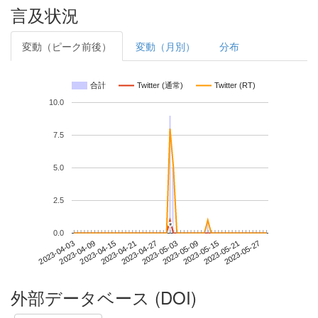
言及状況
変動（ピーク前後）
変動（月別）
分布
合計
Twitter (通常)
Twitter (RT)
10.0
7.5
5.0
2.5
*
*
0.0
2023-05-21
2023-04-03
2023-04-21
2023-05-09
2023-05-27
2023-04-09
2023-04-27
2023-05-15
2023-04-15
2023-05-03
外部データベース (DOI)