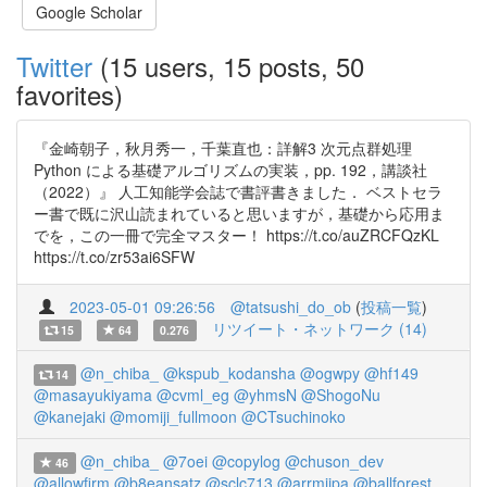
Google Scholar
Twitter
(15 users, 15 posts, 50
favorites)
『金崎朝子，秋月秀一，千葉直也：詳解3 次元点群処理
Python による基礎アルゴリズムの実装，pp. 192，講談社
（2022）』 人工知能学会誌で書評書きました． ベストセラ
ー書で既に沢山読まれていると思いますが，基礎から応用ま
でを，この一冊で完全マスター！ https://t.co/auZRCFQzKL
https://t.co/zr53ai6SFW
2023-05-01 09:26:56
@tatsushi_do_ob
(
投稿一覧
)
リツイート・ネットワーク (14)
15
64
0.276
@n_chiba_
@kspub_kodansha
@ogwpy
@hf149
14
@masayukiyama
@cvml_eg
@yhmsN
@ShogoNu
@kanejaki
@momiji_fullmoon
@CTsuchinoko
@n_chiba_
@7oei
@copylog
@chuson_dev
46
@allowfirm
@b8eansatz
@sclc713
@arrmjipa
@ballforest