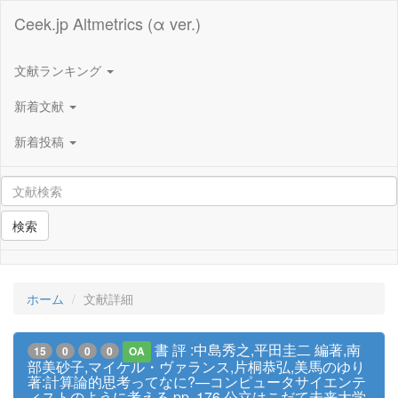
Ceek.jp Altmetrics (α ver.)
文献ランキング
新着文献
新着投稿
検索
ホーム
文献詳細
書 評 :中島秀之,平田圭二 編著,南
15
0
0
0
OA
部美砂子,マイケル・ヴァランス,片桐恭弘,美馬のゆり
著:計算論的思考ってなに?—コンピュータサイエンテ
ィストのように考える,pp. 176,公立はこだて未来大学