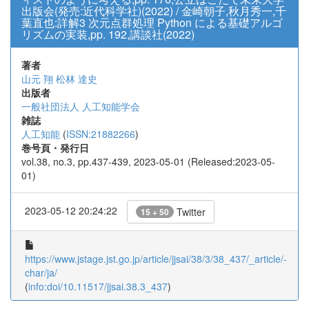
出版会(発売:近代科学社)(2022) / 金崎朝子,秋月秀一,千
葉直也:詳解3 次元点群処理 Python による基礎アルゴ
リズムの実装,pp. 192,講談社(2022)
著者
山元 翔
松林 達史
出版者
一般社団法人 人工知能学会
雑誌
人工知能
(
ISSN:21882266
)
巻号頁・発行日
vol.38, no.3, pp.437-439, 2023-05-01 (Released:2023-05-
01)
2023-05-12 20:24:22
Twitter
15 + 50
https://www.jstage.jst.go.jp/article/jjsai/38/3/38_437/_article/-
char/ja/
(
info:doi/10.11517/jjsai.38.3_437
)