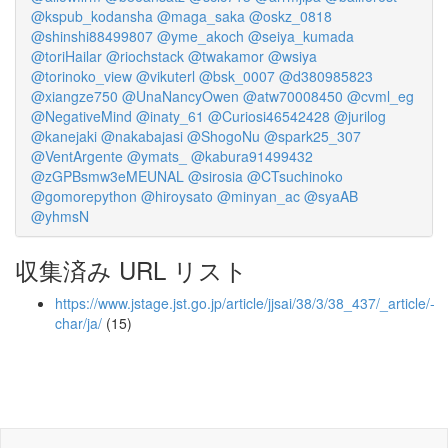
@kspub_kodansha
@maga_saka
@oskz_0818
@shinshi88499807
@yme_akoch
@seiya_kumada
@toriHailar
@riochstack
@twakamor
@wsiya
@torinoko_view
@vikuterl
@bsk_0007
@d380985823
@xiangze750
@UnaNancyOwen
@atw70008450
@cvml_eg
@NegativeMind
@inaty_61
@Curiosi46542428
@jurilog
@kanejaki
@nakabajasi
@ShogoNu
@spark25_307
@VentArgente
@ymats_
@kabura91499432
@zGPBsmw3eMEUNAL
@sirosia
@CTsuchinoko
@gomorepython
@hiroysato
@minyan_ac
@syaAB
@yhmsN
収集済み URL リスト
https://www.jstage.jst.go.jp/article/jjsai/38/3/38_437/_article/-
char/ja/
(15)