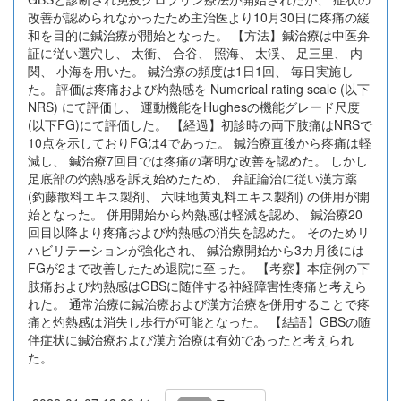
改善が認められなかったため主治医より10月30日に疼痛の緩
和を目的に鍼治療が開始となった。 【方法】鍼治療は中医弁
証に従い選穴し、 太衝、 合谷、 照海、 太渓、 足三里、 内
関、 小海を用いた。 鍼治療の頻度は1日1回、 毎日実施し
た。 評価は疼痛および灼熱感を Numerical rating scale (以下
NRS) にて評価し、 運動機能をHughesの機能グレード尺度
(以下FG)にて評価した。 【経過】初診時の両下肢痛はNRSで
10点を示しておりFGは4であった。 鍼治療直後から疼痛は軽
減し、 鍼治療7回目では疼痛の著明な改善を認めた。 しかし
足底部の灼熱感を訴え始めたため、 弁証論治に従い漢方薬
(釣藤散料エキス製剤、 六味地黄丸料エキス製剤) の併用が開
始となった。 併用開始から灼熱感は軽減を認め、 鍼治療20
回目以降より疼痛および灼熱感の消失を認めた。 そのためリ
ハビリテーションが強化され、 鍼治療開始から3カ月後には
FGが2まで改善したため退院に至った。 【考察】本症例の下
肢痛および灼熱感はGBSに随伴する神経障害性疼痛と考えら
れた。 通常治療に鍼治療および漢方治療を併用することで疼
痛と灼熱感は消失し歩行が可能となった。 【結語】GBSの随
伴症状に鍼治療および漢方治療は有効であったと考えられ
た。