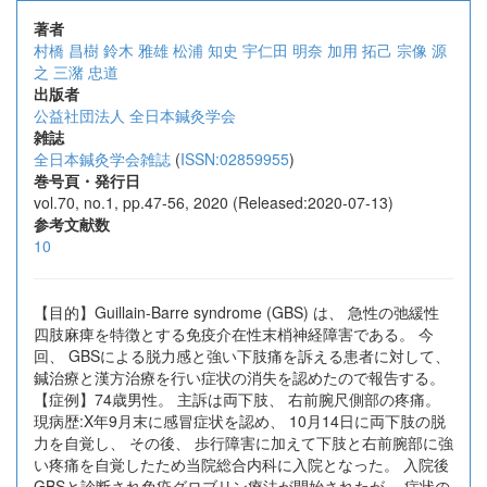
著者
村橋 昌樹
鈴木 雅雄
松浦 知史
宇仁田 明奈
加用 拓己
宗像 源
之
三潴 忠道
出版者
公益社団法人 全日本鍼灸学会
雑誌
全日本鍼灸学会雑誌
(
ISSN:02859955
)
巻号頁・発行日
vol.70, no.1, pp.47-56, 2020 (Released:2020-07-13)
参考文献数
10
【目的】Guillain-Barre syndrome (GBS) は、 急性の弛緩性
四肢麻痺を特徴とする免疫介在性末梢神経障害である。 今
回、 GBSによる脱力感と強い下肢痛を訴える患者に対して、
鍼治療と漢方治療を行い症状の消失を認めたので報告する。
【症例】74歳男性。 主訴は両下肢、 右前腕尺側部の疼痛。
現病歴:X年9月末に感冒症状を認め、 10月14日に両下肢の脱
力を自覚し、 その後、 歩行障害に加えて下肢と右前腕部に強
い疼痛を自覚したため当院総合内科に入院となった。 入院後
GBSと診断され免疫グロブリン療法が開始されたが、 症状の