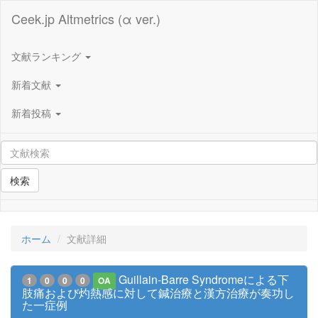
Ceek.jp Altmetrics (α ver.)
文献ランキング
新着文献
新着投稿
検索
ホーム
文献詳細
Guillain-Barre Syndromeによる下
1
0
0
0
OA
肢痛および灼熱感に対して鍼治療と漢方治療が奏功し
た一症例