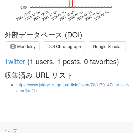
0.00
2022-01-27
2021-12-10
2021-12-28
2022-01-15
2022-02-02
2021-12-16
2022-01-03
2022-01-21
2021-12-22
2022-01-09
外部データベース (DOI)
Mendeley
DOI Chronograph
Google Scholar
2
Twitter
(1 users, 1 posts, 0 favorites)
収集済み URL リスト
https://www.jstage.jst.go.jp/article/jjsam/70/1/70_47/_article/-
char/ja/
(1)
ヘルプ