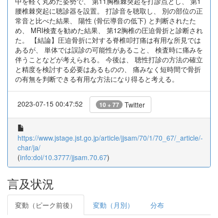
中を軽く丸めた姿勢で、 第11胸椎棘突起を打診点とし、 第1
腰椎棘突起に聴診器を設置。 打診音を聴取し、 別の部位の正
常音と比べた結果、 陽性 (骨伝導音の低下) と判断されたた
め、 MRI検査を勧めた結果、 第12胸椎の圧迫骨折と診断され
た。 【結論】圧迫骨折に対する脊椎叩打痛は有用な所見では
あるが、 単体では誤診の可能性があること、 検査時に痛みを
伴うことなどが考えられる。 今後は、 聴性打診の方法の確立
と精度を検討する必要はあるものの、 痛みなく短時間で骨折
の有無を判断できる有用な方法になり得ると考える。
2023-07-15 00:47:52
Twitter
10 + 77
https://www.jstage.jst.go.jp/article/jjsam/70/1/70_67/_article/-
char/ja/
(
info:doi/10.3777/jjsam.70.67
)
言及状況
変動（ピーク前後）
変動（月別）
分布