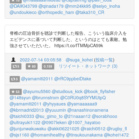
10
@DAIKI43799
@qinada179
@mm24kk95
@seiyo_inoha
@undoukieco
@orthopedic_ham
@taka310_CR
脊椎の圧迫骨折を聴診で判断した報告。こういう臨床介入を
エビデンスに基づいて判断した、というのはとても素敵。勉
強させていただいた。 https://t.co/fTMMpCA59k
2022-07-14 03:05:58
@suga_kohei
(
投稿一覧
)
リツイート・ネットワーク (3)
5
60
0.159
@yamamiti2011
@rRC9ppbeiDtake
3
@ayumu5560
@studious_kick
@book_flyfisher
53
@148syun
@brunnstrom
@C0RU0q8SYYMUtpQ
@yamamiti2011
@yhyyaues
@yamaaaaaa9
@kbrmadrid2013
@yuuumin
@nanashinonamena
@taichi0333
@su_gimo_to
@21naaan12
@sorabhooo
@ultrayuki1122
@0907Ieken
@1007_hayatoo
@junjunwakuwaku
@akki06221025
@raichi0512
@rugby_fl
@sjs1160
@homamihealthy
@tinsukounakama
@kohei1472