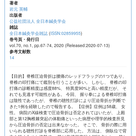
著者
岩元 英輔
出版者
公益社団法人 全日本鍼灸学会
雑誌
全日本鍼灸学会雑誌
(
ISSN:02859955
)
巻号頁・発行日
vol.70, no.1, pp.67-74, 2020 (Released:2020-07-13)
参考文献数
14
【目的】脊椎圧迫骨折は腰痛のレッドフラッグの1つであり、
脊椎の叩打痛にて鑑別を行うことが多い。 しかし、 脊椎の叩
打痛の診断精度は感度88%、 特異度90%と高い精度だが、 そ
れでも見逃す可能性がある。 今回、 握り拳による脊椎叩打痛
は陰性であったが、 脊椎の聴性打診により圧迫骨折が判断で
きた1例を経験したので報告する。 【症例】症例は58歳、 女
性。 病院のX線検査で圧迫骨折は否定されてはいたが、 上殿
部と第12胸椎棘突起の体動痛といった病歴や理学的検査所見
から圧迫骨折の否定は出来なかった。 そこで、 骨折の際に用
いられる聴性打診を脊椎部に応用した。 方法は、 側臥位で背