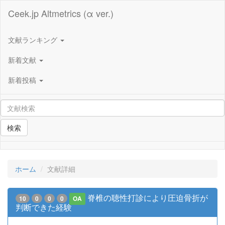
Ceek.jp Altmetrics (α ver.)
文献ランキング
新着文献
新着投稿
検索
ホーム
文献詳細
脊椎の聴性打診により圧迫骨折が
10
0
0
0
OA
判断できた経験