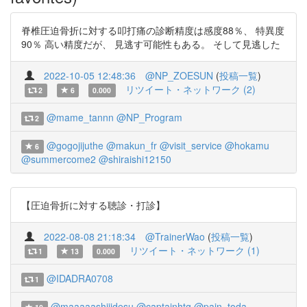
脊椎圧迫骨折に対する叩打痛の診断精度は感度88％、 特異度
90％ 高い精度だが、 見逃す可能性もある。 そして見逃した
2022-10-05 12:48:36
@NP_ZOESUN
(
投稿一覧
)
リツイート・ネットワーク (2)
2
6
0.000
@mame_tannn
@NP_Program
2
@gogojijuthe
@makun_fr
@visit_service
@hokamu
6
@summercome2
@shiraishi12150
【圧迫骨折に対する聴診・打診】
2022-08-08 21:18:34
@TrainerWao
(
投稿一覧
)
リツイート・ネットワーク (1)
1
13
0.000
@IDADRA0708
1
@maaaaashiiidesu
@captainhtg
@pain_toda