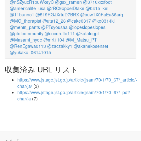
@nSZyucR1buWkeyC
@gsx_ramen
@3710xxxfoot
@americalife_usa
@rRC9ppbeiDtake
@0415_kei
@11bunno1
@519RGJXrtuD7BRX
@auw1X0FaEu36arq
@MO_therapist
@uta12_26
@cake0317
@ko0314ki
@menin_pants
@PTsyousaa
@lopeslopeslopes
@ptofcommunity
@cocoruito111
@katalogpt
@Masami_hyde
@mrt1104
@M_Matsu_PT
@RenEgawa0113
@zaczakky1
@akanekosensei
@yukako_06141015
収集済み URL リスト
https://www.jstage.jst.go.jp/article/jjsam/70/1/70_67/_article/-
char/ja/
(3)
https://www.jstage.jst.go.jp/article/jjsam/70/1/70_67/_pdf/-
char/ja
(7)
ヘルプ