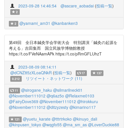
2023-09-28 14:46:54
@ascare_aobadai
(
投稿一覧
)
2
@yamami_am31
@kanbanken3
2
第49回 全日本鍼灸学会学術大会 特別講演「鍼灸の起源を
考える」吉田集而 国立民族学博物館教授
https://t.co/FVeNAamAPk https://t.co/pRmGFLUhzT
2023-08-09 08:14:11
@dCNZ85zXLoaQNkR
(
投稿一覧
)
17
137
リツイート・ネットワーク (11)
0.212
@sirogane_haku
@silmarilneckti1
11
@November111012
@q6az5o
@Relaxme0103
@FairyDove369
@November111012
@hirokkuru
@November111012
@ditzyzesty
@kimarino117
@yuetu_karate
@tttrtrkoko
@kinuyo_dali
121
@kinpusen_tokyo
@wqgfo55
@ma_sm_as
@LoverDuckie88