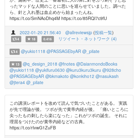
ったマッドな人間のことに思いを巡らせていました。調べた
ら、針と入れ墨は血止めから始まったんね。
https://t.co/SmNAoDhq4M https://t.co/85RQI7c9fU
2022-01-20 21:56:40
@allreviewsjp
(
投稿一覧
)
リツイート・ネットワーク (4)
4
18
0.416
@yukio1118
@PASSAGEbyAR
@_pilate
4
@q_design_2018
@fnotes
@DaianmondoBooks
13
@yukio1118
@yukifuru0630
@kuru3kuru3kuru
@928cho
@PASSAGEbyAR
@bkmakoto
@konkiho12
@nasukash
@jtera4
@_pilate
この講演レポートを改めて読んで気づいたことがある。 実践
が先で理論が後。 ツボが先で黄帝内経が後。 「痛いところに
尖ったもの刺したら楽になった」これがツボの誕生。 それに
理屈をつけたのが黄帝内経などの古典。
https://t.co/rIvwG1ZuFB