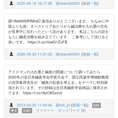
2020-06-16 16:17:28
@okano00001
(
投稿一覧
)
@1Ais6fdIldHNhqO 返信ありがとうございます。 ちなみに中
国よりも前、オーストリアあたりから鍼治療や入れ墨の文化
が世界中に伝わったという説があります。 私はこちらの説を
もとに鍼灸治療を組み立てています。 ご参考にして頂けると
幸いです。 https://t.co/rIvwG1ZuFB
2020-05-30 11:01:02
@okano00001
(
投稿一覧
)
アイスマンの入れ墨と鍼灸の関連について調べてみたら、
2000年の全日本鍼灸学会学術大会で、国立民族学博物館教授
の吉田集而先生が「鍼灸の起源を考える」をテーマに特別講
演されています。その抄録は全日本鍼灸学会雑誌に保存され
てます。https://t.co/rAoO8Szmxi
2013-03-25 11:09:40
@ark_pt
(
投稿一覧
)
9
リツイート・ネットワーク (8)
8
0.267