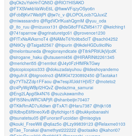
@qOk2uYskHnTQN5D
@RIO7HISAKO
@FTXSVwkbVaWoE6L
@fiwwVFqzyOSyo6n
@FcbBjKvi7Wa9jPI
@jw7c_v
@LOPOLocb7QJuxiZ
@miwassandro
@RgdVOrfKuahQgmM
@yuu_oda
@_ito_ruu
@mizuxxx131
@dsG8cFF6ZM54177
@keiching1
@741sparrow
@agrinaturetgc61
@provence1230
@FfTxNsAVksrnoT4
@NAMeT6Yo9bs5cIT
@sach04252
@Ni9Oy
@Taiga82567
@hipurin
@9kdeHGDu9icilNo
@melontsuneda
@regionsyndicate
@T8rkPR9UkjVjcdK
@sirogane_haku
@utsusemi456
@HIRARIN82261345
@mericheri55
@1em9ot
@J4y0FzHfMRkTGwy
@picopicopico333
@dokuzadaiyuhou
@iideshoyandemo
@9gufnX
@bigrootno3
@MIKI47230892450
@Taotaka1
@y7YTbZZdp1FFaou
@w7espXUdd1HjVE7
@moteto2
@z4PyWgWBpf2HQvZ
@edazima_samurai
@Eng2LApgiSk4N76
@suzukawamiho
@Ff5SNnuWRCVAPjR
@shanbeijin70407
@TKikRmAD7uXdiwn
@TxA7l
@Haru7387
@hijk108
@XdbvpE6f9neoXvB
@ytichigo15
@bukkyobanashi
@tsunatetsu05
@FunoranFucoidan
@misogiya
@kouki_FreeWill
@q6az5o
@Lzy99839123
@Relaxme0103
@Tae_Tonakai
@amethyst222222
@aotaaiko
@kahori07