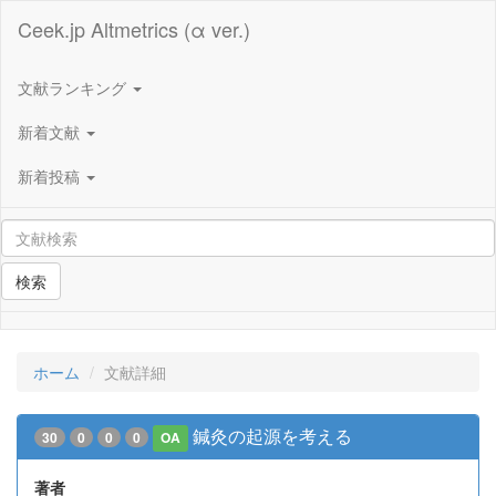
Ceek.jp Altmetrics (α ver.)
文献ランキング
新着文献
新着投稿
検索
ホーム
文献詳細
鍼灸の起源を考える
30
0
0
0
OA
著者