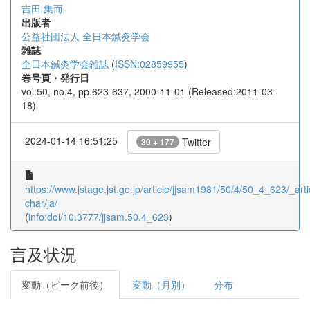
吉田 集而
出版者
公益社団法人 全日本鍼灸学会
雑誌
全日本鍼灸学会雑誌
(
ISSN:02859955
)
巻号頁・発行日
vol.50, no.4, pp.623-637, 2000-11-01 (Released:2011-03-
18)
2024-01-14 16:51:25
Twitter
30 + 177
https://www.jstage.jst.go.jp/article/jjsam1981/50/4/50_4_623/_arti
char/ja/
(
info:doi/10.3777/jjsam.50.4_623
)
言及状況
変動（ピーク前後）
変動（月別）
分布