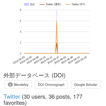
合計
Twitter (通常)
Twitter (RT)
8
6
4
2
0
2013-04-14
2013-02-25
2013-03-15
2013-04-02
2013-04-20
2013-03-03
2013-03-21
2013-04-08
2013-03-09
2013-03-27
外部データベース (DOI)
Mendeley
DOI Chronograph
Google Scholar
0
Twitter
(30 users, 36 posts, 177
favorites)