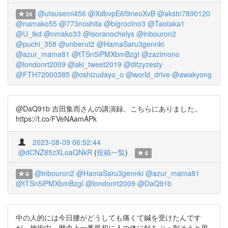
@utsusemi456
@XdbvpE6f9neoXvB
@akstn7890120
24
@namako55
@773noshita
@bigrootno3
@Taotaka1
@U_tkd
@nmako33
@isoranochelys
@inbouron2
@puchi_358
@unberut2
@HamaSaru3gennki
@azur_mama81
@tTSn5iPMXbmBzgI
@zazimono
@londonrt2009
@aki_tweet2019
@ditzyzesty
@FTH72000385
@oshizudayo_o
@world_drive
@awakyong
@DaQ91b 吉田集而さんの講演録、こちらにありました。
https://t.co/FVeNAamAPk
2023-08-09 06:52:44
@dCNZ85zXLoaQNkR
(
投稿一覧
)
6
@inbouron2
@HamaSaru3gennki
@azur_mama81
6
@tTSn5iPMXbmBzgI
@londonrt2009
@DaQ91b
中の人的には今日腰がどうしても痛くて鍼を受けたんです
が、施術中、歴史上一番最初に人の体に針をぶっ刺そうと思