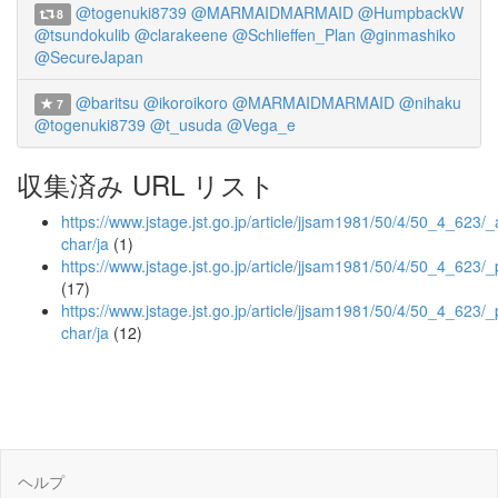
@togenuki8739
@MARMAIDMARMAID
@HumpbackW
8
@tsundokulib
@clarakeene
@Schlieffen_Plan
@ginmashiko
@SecureJapan
@baritsu
@ikoroikoro
@MARMAIDMARMAID
@nihaku
7
@togenuki8739
@t_usuda
@Vega_e
収集済み URL リスト
https://www.jstage.jst.go.jp/article/jjsam1981/50/4/50_4_623/_a
char/ja
(1)
https://www.jstage.jst.go.jp/article/jjsam1981/50/4/50_4_623/_
(17)
https://www.jstage.jst.go.jp/article/jjsam1981/50/4/50_4_623/_
char/ja
(12)
ヘルプ