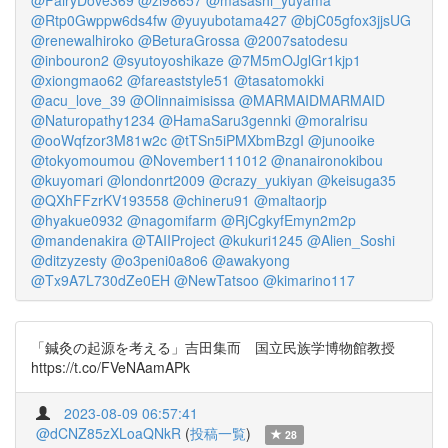
@FairyDove369
@zi98657
@masashi_yuyama
@Rtp0Gwppw6ds4fw
@yuyubotama427
@bjC05gfox3jjsUG
@renewalhiroko
@BeturaGrossa
@2007satodesu
@inbouron2
@syutoyoshikaze
@7M5mOJglGr1kjp1
@xiongmao62
@fareaststyle51
@tasatomokki
@acu_love_39
@Olinnaimisissa
@MARMAIDMARMAID
@Naturopathy1234
@HamaSaru3gennki
@moralrisu
@ooWqfzor3M81w2c
@tTSn5iPMXbmBzgI
@junooike
@tokyomoumou
@November111012
@nanaironokibou
@kuyomari
@londonrt2009
@crazy_yukiyan
@keisuga35
@QXhFFzrKV193558
@chineru91
@maltaorjp
@hyakue0932
@nagomifarm
@RjCgkyfEmyn2m2p
@mandenakira
@TAIIProject
@kukuri1245
@Alien_Soshi
@ditzyzesty
@o3peni0a8o6
@awakyong
@Tx9A7L730dZe0EH
@NewTatsoo
@kimarino117
「鍼灸の起源を考える」吉田集而 国立民族学博物館教授
https://t.co/FVeNAamAPk
2023-08-09 06:57:41
@dCNZ85zXLoaQNkR
(
投稿一覧
)
28