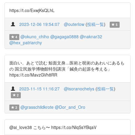
https://t.co/ExwjKsQLhL
2023-12-06 19:54:07
@outerlow
(
投稿一覧
)
5
@okuno_chiho
@gagaga0888
@naknar32
4
@hex_patriarchy
面白い、あとで読む 鯨面文身…医術と呪術のあわいにあるも
の 国立民族学博物館特別講演「鍼灸の起源を考える」
https://t.co/MavzGVh8RR
2023-11-15 11:16:27
@isoranochelys
(
投稿一覧
)
2
@grasschildkrote
@Dor_and_Oro
2
@ai_love38 こちら〜 https://t.co/NlqSsYBqaV