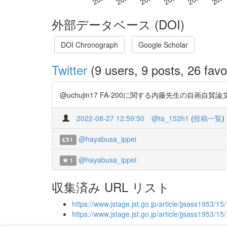
外部データベース (DOI)
DOI Chronograph
Google Scholar
Twitter
(9 users, 9 posts, 26 favo
@uchujin17 FA-200に関する内藤先生の自画自賛論
2022-08-27 12:59:50
@ta_152h1
(
投稿一覧
)
@hayabusa_ippei
1
@hayabusa_ippei
1
収集済み URL リスト
https://www.jstage.jst.go.jp/article/jjsass1953/
https://www.jstage.jst.go.jp/article/jjsass1953/