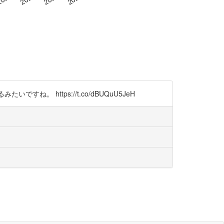
ね。 https://t.co/dBUQuU5JeH