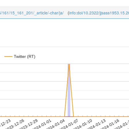
15/161/15_161_201/_article/-char/ja/
(
info:doi/10.2322/jjsass1953.15.2
Twitter (RT)
2024-01-13
2024-01-16
2024-01
-12-23
2
2023-12-26
2023-12-29
2024-01-01
2024-01-04
2024-01-07
2024-01-10