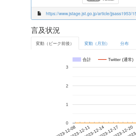
https://www.jstage.jst.go.jp/article/jjsass1953/
言及状況
変動（ピーク前後）
変動（月別）
分布
合計
Twitter (通常)
3
2
1
0
2023-12-14
2023-12-17
2023-12-20
2023
2023-12-08
2023-12-11