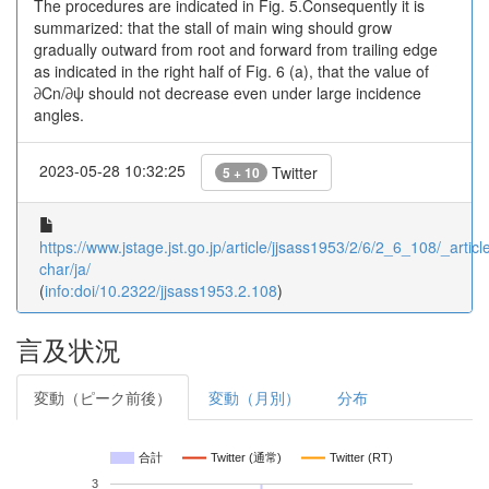
The procedures are indicated in Fig. 5.Consequently it is
summarized: that the stall of main wing should grow
gradually outward from root and forward from trailing edge
as indicated in the right half of Fig. 6 (a), that the value of
∂Cn/∂ψ should not decrease even under large incidence
angles.
2023-05-28 10:32:25
Twitter
5 + 10
https://www.jstage.jst.go.jp/article/jjsass1953/2/6/2_6_108/_article
char/ja/
(
info:doi/10.2322/jjsass1953.2.108
)
言及状況
変動（ピーク前後）
変動（月別）
分布
合計
Twitter (通常)
Twitter (RT)
3