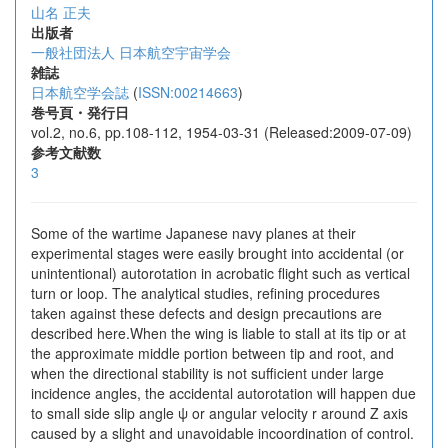
山名 正夫
出版者
一般社団法人 日本航空宇宙学会
雑誌
日本航空学会誌
(
ISSN:00214663
)
巻号頁・発行日
vol.2, no.6, pp.108-112, 1954-03-31 (Released:2009-07-09)
参考文献数
3
Some of the wartime Japanese navy planes at their
experimental stages were easily brought into accidental (or
unintentional) autorotation in acrobatic flight such as vertical
turn or loop. The analytical studies, refining procedures
taken against these defects and design precautions are
described here.When the wing is liable to stall at its tip or at
the approximate middle portion between tip and root, and
when the directional stability is not sufficient under large
incidence angles, the accidental autorotation will happen due
to small side slip angle ψ or angular velocity r around Z axis
caused by a slight and unavoidable incoordination of control.