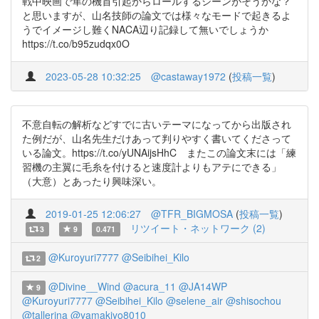
戦中映画で隼の機首引起からロールするシーンがそうかな？
と思いますが、山名技師の論文では様々なモードで起きるよ
うでイメージし難くNACA辺り記録して無いでしょうか
https://t.co/b95zudqx0O
2023-05-28 10:32:25
@castaway1972
(
投稿一覧
)
不意自転の解析などすでに古いテーマになってから出版され
た例だが、山名先生だけあって判りやすく書いてくださって
いる論文。https://t.co/yUNAijsHhC またこの論文末には「練
習機の主翼に毛糸を付けると速度計よりもアテにできる」
（大意）とあったり興味深い。
2019-01-25 12:06:27
@TFR_BIGMOSA
(
投稿一覧
)
リツイート・ネットワーク (2)
3
9
0.471
@Kuroyuri7777
@Seibihei_Kilo
2
@Divine__Wind
@acura_11
@JA14WP
9
@Kuroyuri7777
@Seibihei_Kilo
@selene_air
@shisochou
@tallerina
@yamakiyo8010