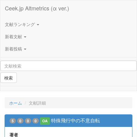
Ceek.jp Altmetrics (α ver.)
文献ランキング
新着文献
新着投稿
検索
ホーム
文献詳細
特殊飛行中の不意自転
5
0
0
0
OA
著者