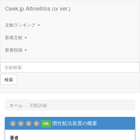
Ceek.jp Altmetrics (α ver.)
文献ランキング
新着文献
新着投稿
検索
ホーム
文献詳細
慣性航法装置の概要
2
0
0
0
OA
著者