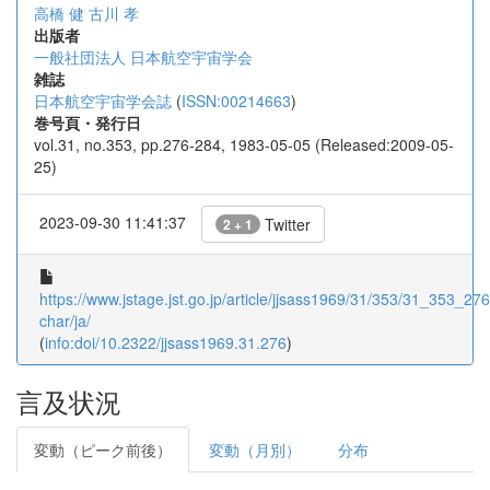
高橋 健
古川 孝
出版者
一般社団法人 日本航空宇宙学会
雑誌
日本航空宇宙学会誌
(
ISSN:00214663
)
巻号頁・発行日
vol.31, no.353, pp.276-284, 1983-05-05 (Released:2009-05-
25)
2023-09-30 11:41:37
Twitter
2 + 1
https://www.jstage.jst.go.jp/article/jjsass1969/31/353/31_353_276/
char/ja/
(
info:doi/10.2322/jjsass1969.31.276
)
言及状況
変動（ピーク前後）
変動（月別）
分布