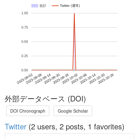
合計
Twitter (通常)
1.00
0.75
0.50
0.25
0.00
2023-10-20
2023-09-02
2023-09-20
2023-10-08
2023-10-26
2023-09-08
2023-09-26
2023-10-14
2023-09-14
2023-10-02
外部データベース (DOI)
DOI Chronograph
Google Scholar
Twitter
(2 users, 2 posts, 1 favorites)