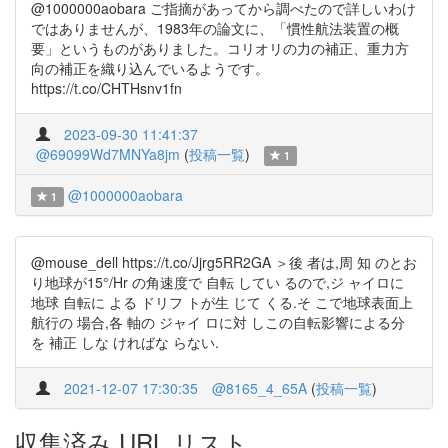
@1000000aobara ご指摘があってから調べたので詳しいわけ
ではありませんが、1983年の論文に、「慣性航法装置の概
要」というものがありました。コリオリの力の補正、重力方
向の補正を織り込んでいるようです。
https://t.co/CHTHsnv1fn
2023-09-30 11:41:37
@69099Wd7MNYa8jm
(
投稿一覧
)
1
@1000000aobara
1
@mouse_dell https://t.co/Jjrg5RR2GA ＞後 者は,周 知 のとお
り地球が15°/Hr の角速度で 自転 してい るので,ジ ャイロに
地球 自転に よる ドリフ トが生 じて くる.そ こで地球表面上
航行の 場合,各 軸の ジャイ ロに対 しこの自転影響による分
を 補正 しな ければな らない.
2021-12-07 17:30:35
@8165_4_65A
(
投稿一覧
)
収集済み URL リスト