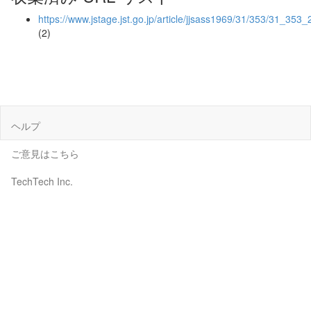
https://www.jstage.jst.go.jp/article/jjsass1969/31/353/31_353
(2)
ヘルプ
ご意見はこちら
TechTech Inc.