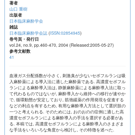
著者
山口 重樹
出版者
日本臨床麻酔学会
雑誌
日本臨床麻酔学会誌
(
ISSN:02854945
)
巻号頁・発行日
vol.24, no.9, pp.460-470, 2004 (Released:2005-05-27)
参考文献数
41
血液ガス分配係数が小さく, 刺激臭が少ないセボフルランは吸
入麻酔薬による導入法に適した麻酔薬である. 高濃度セボフル
ランによる麻酔導入法は, 静脈麻酔薬による麻酔導入法に取っ
て代わるものではないが, 麻酔導入から維持への移行が速やか
で, 循環動態が安定しており, 筋弛緩薬の作用発現を促進する
などの利点を有するため, 有用な麻酔導入方法として選択肢の
一つと考えられる. そのためには, おのおのの症例に適した高
濃度セボフルランによる麻酔導入の手法を選択する必要があ
る. 本稿では, 高濃度セボフルランによる麻酔導入のさまざま
な手法をいろいろな角度から検討し, その特徴を述べた.