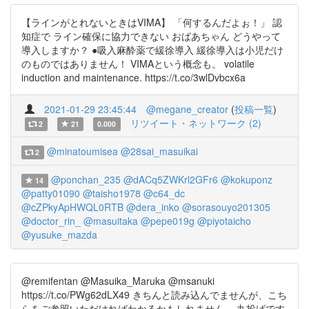
【ラインがとれないときはVIMA】 「何するんだよぉ！」 認
知症で ライン確保に協力できない おばあちゃん どうやって
導入しますか？ ●吸入麻酔薬で緩徐導入 緩徐導入は小児だけ
のものではありません！ VIMAという概念も。 volatile
induction and maintenance. https://t.co/3wlDvbcx6a
2021-01-29 23:45:44
@megane_creator
(
投稿一覧
)
リツイート・ネットワーク (2)
2
21
0.000
@minatoumisea
@28sai_masuikai
2
@ponchan_235
@dACq5ZWKrl2GFr6
@kokuponz
14
@patty01090
@taisho1978
@c64_dc
@cZPkyApHWQL0RTB
@dera_inko
@sorasouyo201305
@doctor_rin_
@masuitaka
@pepe019g
@piyotaicho
@yusuke_mazda
@remifentan @Masuika_Maruka @msanuki
https://t.co/PWg62dLX49 きちんと読み込んでませんが、こち
らをご参照いただければわかるかもしれません。 丸投げです