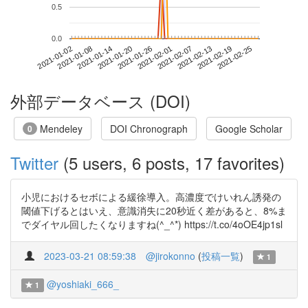
0.5
0.0
2021-02-19
2021-01-02
2021-01-20
2021-02-07
2021-02-25
2021-01-08
2021-01-26
2021-02-13
2021-01-14
2021-02-01
外部データベース (DOI)
Mendeley
DOI Chronograph
Google Scholar
0
Twitter
(5 users, 6 posts, 17 favorites)
小児におけるセボによる緩徐導入。高濃度でけいれん誘発の
閾値下げるとはいえ、意識消失に20秒近く差があると、8%ま
でダイヤル回したくなりますね(^_^*) https://t.co/4oOE4jp1sl
2023-03-21 08:59:38
@jirokonno
(
投稿一覧
)
1
@yoshiaki_666_
1