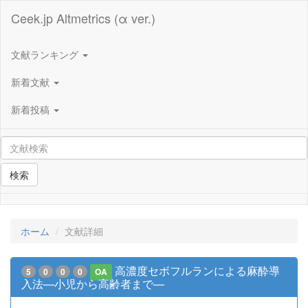
Ceek.jp Altmetrics (α ver.)
文献ランキング
新着文献
新着投稿
検索
ホーム
文献詳細
高濃度セボフルランによる麻酔導
5
0
0
0
OA
入法—小児から高齢者まで—