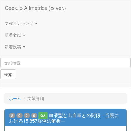
Ceek.jp Altmetrics (α ver.)
文献ランキング
新着文献
新着投稿
検索
ホーム
文献詳細
血液型と出血量との関係—当院に
2
0
0
0
OA
おける15,857症例の解析—