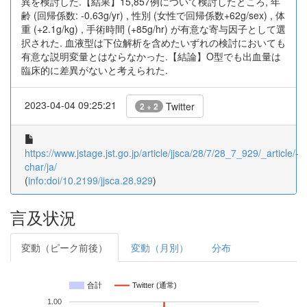
異を検討した.【結果】15,857例について検討したところ, 年
齢 (回帰係数: -0.63g/yr) , 性別 (女性で回帰係数+62g/sex) , 体
重 (+2.1g/kg) , 手術時間 (+85g/hr) が有意な寄与因子として選
択された. 血液型は下位解析を含めたいずれの検討においても
有意な説明変量とはならなかった.【結論】O型でも出血量は
臨床的に差異がないと考えられた.
2023-04-04 09:25:21
Twitter
2 + 2
https://www.jstage.jst.go.jp/article/jjsca/28/7/28_7_929/_article/-
char/ja/
(
info:doi/10.2199/jjsca.28.929
)
言及状況
変動（ピーク前後）
変動（月別）
分布
合計
Twitter (通常)
1.00