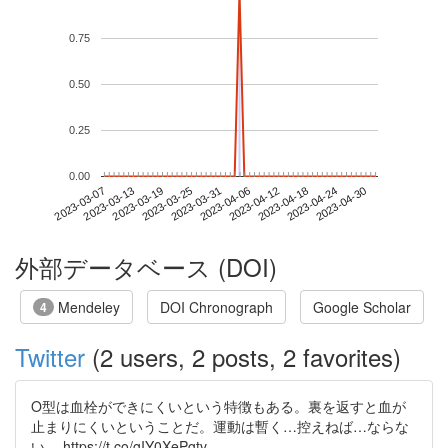
0.75
0.50
0.25
0.00
2023-04-24
2023-03-07
2023-03-25
2023-04-12
2023-04-30
2023-03-13
2023-03-31
2023-04-18
2023-03-19
2023-04-06
外部データベース (DOI)
Mendeley
DOI Chronograph
Google Scholar
4
Twitter
(2 users, 2 posts, 2 favorites)
O型は血栓ができにくいという特徴もある。裏を返すと血が
止まりにくいということだ。運動は暫く…控えねば…ならな
い… https://t.co/gIY0XePgtv