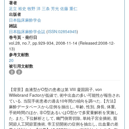
著者
足立 裕史
牧野 洋
三条 芳光
佐藤 重仁
出版者
日本臨床麻酔学会
雑誌
日本臨床麻酔学会誌
(
ISSN:02854945
)
巻号頁・発行日
vol.28, no.7, pp.929-934, 2008-11-14 (Released:2008-12-
13)
参考文献数
20
被引用文献数
2
2
【背景】血液型がO型の患者は第 VIII 凝固因子, von
Willebrand Factorが低値で, 術中出血の多い可能性が報告され
ている. 当院手術患者の過去10年間の傾向を調べた.【方法】
麻酔データベースから症例を抽出し, 年齢, 性別, 身長, 体重,
手術時間のほか, 非O型あるいはO型かで多変量解析を実施し
た. また, 下位解析として, 幽門側胃切除, 単純子宮全摘術, 股
関節人工関節置換術, 帝王切開術の症例を抽出し, 出血量の差