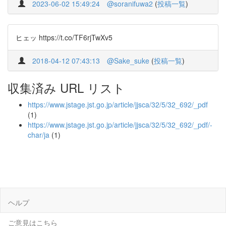
2023-06-02 15:49:24
@soranifuwa2
(
投稿一覧
)
ヒェッ https://t.co/TF6rjTwXv5
2018-04-12 07:43:13
@Sake_suke
(
投稿一覧
)
収集済み URL リスト
https://www.jstage.jst.go.jp/article/jjsca/32/5/32_692/_pdf
(1)
https://www.jstage.jst.go.jp/article/jjsca/32/5/32_692/_pdf/-
char/ja
(1)
ヘルプ
ご意見はこちら