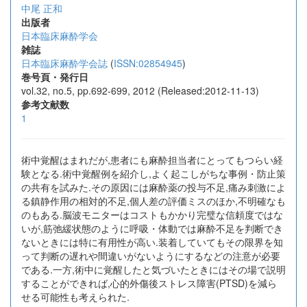
中尾 正和
出版者
日本臨床麻酔学会
雑誌
日本臨床麻酔学会誌
(
ISSN:02854945
)
巻号頁・発行日
vol.32, no.5, pp.692-699, 2012 (Released:2012-11-13)
参考文献数
1
術中覚醒はまれだが,患者にも麻酔担当者にとってもつらい経
験となる.術中覚醒例を紹介し,よく起こしがちな事例・防止策
の共有を試みた.その原因には麻酔薬の投与不足,痛み刺激によ
る鎮静作用の相対的不足,個人差の評価ミスのほか,不明確なも
のもある.脳波モニターはコストもかかり完璧な信頼度ではな
いが,筋弛緩状態のように呼吸・体動では麻酔不足を判断でき
ないときには特に有用性が高い.装着していてもその限界を知
って判断の遅れや間違いがないようにするなどの注意が必要
である.一方,術中に覚醒したと気づいたときにはその場で説明
することができれば,心的外傷後ストレス障害(PTSD)を減ら
せる可能性も考えられた.