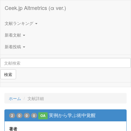
Ceek.jp Altmetrics (α ver.)
文献ランキング
新着文献
新着投稿
検索
ホーム
文献詳細
実例から学ぶ術中覚醒
2
0
0
0
OA
著者