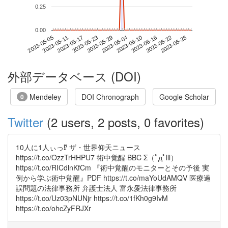
0.25
0.00
2023-06-22
2023-05-05
2023-05-23
2023-06-10
2023-06-28
2023-05-11
2023-05-29
2023-06-16
2023-05-17
2023-06-04
外部データベース (DOI)
Mendeley
DOI Chronograph
Google Scholar
0
Twitter
(2 users, 2 posts, 0 favorites)
10人に1人ぃっ⁉︎ ザ・世界仰天ニュース
https://t.co/OzzTrHHPU7 術中覚醒 BBC Σ（ﾟдﾟlll）
https://t.co/RICdlnKfCm 『術中覚醒のモニターとその予後 実
例から学ぶ術中覚醒』PDF https://t.co/maYoUdAMQV 医療過
誤問題の法律事務所 弁護士法人 富永愛法律事務所
https://t.co/Uz03pNUNjr https://t.co/1fKh0g9IvM
https://t.co/ohcZyFRJXr