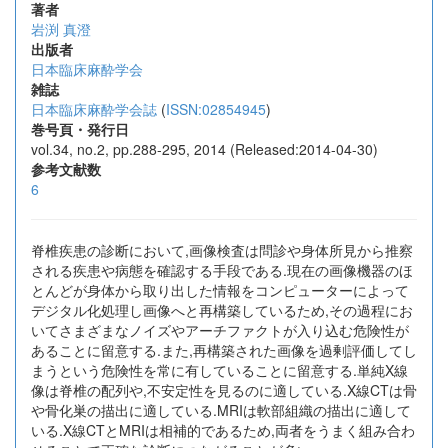
著者
岩渕 真澄
出版者
日本臨床麻酔学会
雑誌
日本臨床麻酔学会誌
(
ISSN:02854945
)
巻号頁・発行日
vol.34, no.2, pp.288-295, 2014 (Released:2014-04-30)
参考文献数
6
脊椎疾患の診断において,画像検査は問診や身体所見から推察
される疾患や病態を確認する手段である.現在の画像機器のほ
とんどが身体から取り出した情報をコンピューターによって
デジタル化処理し画像へと再構築しているため,その過程にお
いてさまざまなノイズやアーチファクトが入り込む危険性が
あることに留意する.また,再構築された画像を過剰評価してし
まうという危険性を常に有していることに留意する.単純X線
像は脊椎の配列や,不安定性を見るのに適している.X線CTは骨
や骨化巣の描出に適している.MRIは軟部組織の描出に適して
いる.X線CTとMRIは相補的であるため,両者をうまく組み合わ