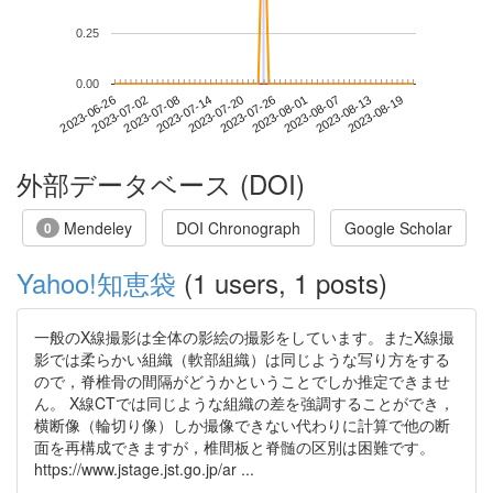
0.25
0.00
2023-08-13
2023-06-26
2023-07-14
2023-08-01
2023-08-19
2023-07-02
2023-07-20
2023-08-07
2023-07-08
2023-07-26
外部データベース (DOI)
Mendeley
DOI Chronograph
Google Scholar
0
Yahoo!知恵袋
(1 users, 1 posts)
一般のX線撮影は全体の影絵の撮影をしています。またX線撮
影では柔らかい組織（軟部組織）は同じような写り方をする
ので，脊椎骨の間隔がどうかということでしか推定できませ
ん。 X線CTでは同じような組織の差を強調することができ，
横断像（輪切り像）しか撮像できない代わりに計算で他の断
面を再構成できますが，椎間板と脊髄の区別は困難です。
https://www.jstage.jst.go.jp/ar ...