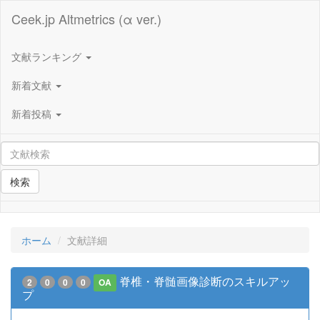
Ceek.jp Altmetrics (α ver.)
文献ランキング
新着文献
新着投稿
検索
ホーム
文献詳細
脊椎・脊髄画像診断のスキルアッ
2
0
0
0
OA
プ