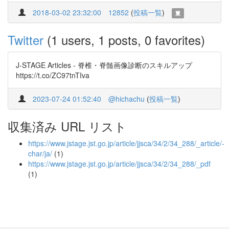
2018-03-02 23:32:00
12852
(
投稿一覧
)
Twitter
(1 users, 1 posts, 0 favorites)
J-STAGE Articles - 脊椎・脊髄画像診断のスキルアップ
https://t.co/ZC97tnTIva
2023-07-24 01:52:40
@hichachu
(
投稿一覧
)
収集済み URL リスト
https://www.jstage.jst.go.jp/article/jjsca/34/2/34_288/_article/-
char/ja/
(1)
https://www.jstage.jst.go.jp/article/jjsca/34/2/34_288/_pdf
(1)