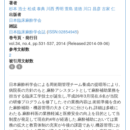
著者
杉本 浩士
松成 泰典
川西 秀明
萱島 道徳
川口 昌彦
古家 仁
出版者
日本臨床麻酔学会
雑誌
日本臨床麻酔学会誌
(
ISSN:02854945
)
巻号頁・発行日
vol.34, no.4, pp.531-537, 2014 (Released:2014-09-06)
参考文献数
2
被引用文献数
1
1
日本麻酔科学会による周術期管理チーム養成の提唱等により,
病院長の方針のもと,麻酔アシスタントとして麻酔補助業務を
担当する臨床工学技士が誕生し,平成26年3月現在,6名が当院
の研修プログラムを修了した.その業務内容は,術前準備を含め
た麻酔補助・機器管理の大きく2つに分けられ,詳細は多岐に
わたる.麻酔科医の業務軽減と医療安全の向上を目的として当
制度が発足して現在約4年が経過した.麻酔補助においては業
務の拡大と教育体制の充実が今後の課題であり,機器管理にお