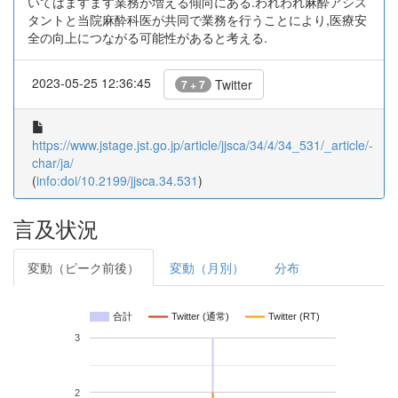
いてはますます業務が増える傾向にある.われわれ麻酔アシス
タントと当院麻酔科医が共同で業務を行うことにより,医療安
全の向上につながる可能性があると考える.
2023-05-25 12:36:45
Twitter
7 + 7
https://www.jstage.jst.go.jp/article/jjsca/34/4/34_531/_article/-
char/ja/
(
info:doi/10.2199/jjsca.34.531
)
言及状況
変動（ピーク前後）
変動（月別）
分布
合計
Twitter (通常)
Twitter (RT)
3
2