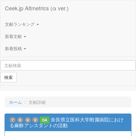
Ceek.jp Altmetrics (α ver.)
文献ランキング
新着文献
新着投稿
検索
ホーム
文献詳細
奈良県立医科大学附属病院におけ
7
0
0
0
OA
る麻酔アシスタントの活動