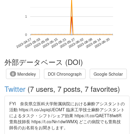
1
0
2023-06-14
2023-04-27
2023-05-15
2023-06-02
2023-06-20
2023-05-03
2023-05-21
2023-06-08
2023-05-09
2023-05-27
外部データベース (DOI)
Mendeley
DOI Chronograph
Google Scholar
0
Twitter
(7 users, 7 posts, 7 favorites)
FYI 奈良県立医科大学附属病院における麻酔アシスタントの
活動 https://t.co/JxpiqUEOMT 臨床工学技士麻酔アシスタント
によるタスク・シフト/シェア効果 https://t.co/QAETT8fw8R
萱島技師長 https://t.co/Nn1dwIWMXj どこの病院でも萱島技
師長のお名前をお聞きします。