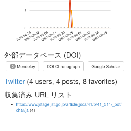
1
0
2023-06-13
2023-04-26
2023-05-14
2023-06-01
2023-06-19
2023-05-02
2023-05-20
2023-06-07
2023-05-08
2023-05-26
外部データベース (DOI)
Mendeley
DOI Chronograph
Google Scholar
0
Twitter
(4 users, 4 posts, 8 favorites)
収集済み URL リスト
https://www.jstage.jst.go.jp/article/jjsca/41/5/41_511/_pdf/-
char/ja
(4)