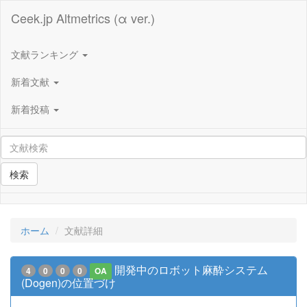
Ceek.jp Altmetrics (α ver.)
文献ランキング
新着文献
新着投稿
検索
ホーム
文献詳細
開発中のロボット麻酔システム
4
0
0
0
OA
(Dogen)の位置づけ