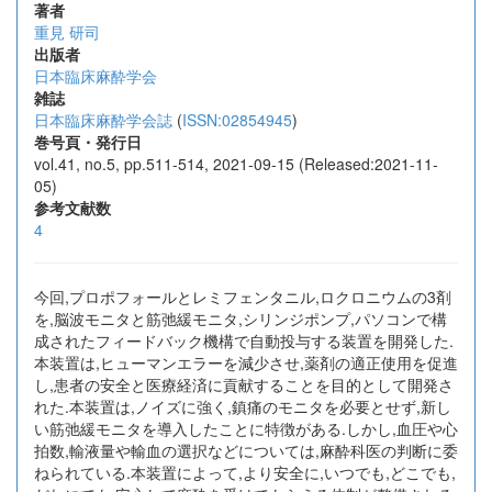
著者
重見 研司
出版者
日本臨床麻酔学会
雑誌
日本臨床麻酔学会誌
(
ISSN:02854945
)
巻号頁・発行日
vol.41, no.5, pp.511-514, 2021-09-15 (Released:2021-11-
05)
参考文献数
4
今回,プロポフォールとレミフェンタニル,ロクロニウムの3剤
を,脳波モニタと筋弛緩モニタ,シリンジポンプ,パソコンで構
成されたフィードバック機構で自動投与する装置を開発した.
本装置は,ヒューマンエラーを減少させ,薬剤の適正使用を促進
し,患者の安全と医療経済に貢献することを目的として開発さ
れた.本装置は,ノイズに強く,鎮痛のモニタを必要とせず,新し
い筋弛緩モニタを導入したことに特徴がある.しかし,血圧や心
拍数,輸液量や輸血の選択などについては,麻酔科医の判断に委
ねられている.本装置によって,より安全に,いつでも,どこでも,