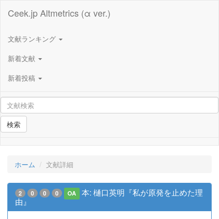
Ceek.jp Altmetrics (α ver.)
文献ランキング
新着文献
新着投稿
検索
ホーム
文献詳細
本: 樋口英明『私が原発を止めた理
2
0
0
0
OA
由』