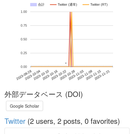
合計
Twitter (通常)
Twitter (RT)
1.00
0.75
0.50
0.25
*
*
0.00
2023-11-15
2023-09-28
2023-10-16
2023-11-03
2023-11-21
2023-10-04
2023-10-22
2023-11-09
2023-10-10
2023-10-28
外部データベース (DOI)
Google Scholar
Twitter
(2 users, 2 posts, 0 favorites)