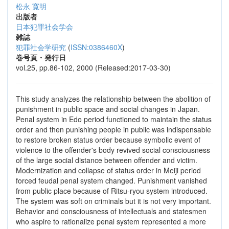
松永 寛明
出版者
日本犯罪社会学会
雑誌
犯罪社会学研究
(
ISSN:0386460X
)
巻号頁・発行日
vol.25, pp.86-102, 2000 (Released:2017-03-30)
This study analyzes the relationship between the abolition of
punishment in public space and social changes in Japan.
Penal system in Edo period functioned to maintain the status
order and then punishing people in public was indispensable
to restore broken status order because symbolic event of
violence to the offender's body revived social consciousness
of the large social distance between offender and victim.
Modernization and collapse of status order in Meiji period
forced feudal penal system changed. Punishment vanished
from public place because of Ritsu-ryou system introduced.
The system was soft on criminals but it is not very important.
Behavior and consciousness of intellectuals and statesmen
who aspire to rationalize penal system represented a more