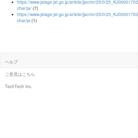
https://www.jstage.jst.go.jp/article/jjscrim/25/0/25_KJ00001702
char/ja/
(7)
https://www.jstage.jst.go.jp/article/jjscrim/25/0/25_KJ0000170
char/ja
(1)
ヘルプ
ご意見はこちら
TechTech Inc.