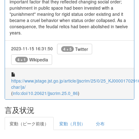
important factor that they reflected changing social order;
punishment in public space had been invested with a
"punishment" meaning for rigid status order existing and it
became a cruel behavior when status order collapsed. As a
consequence, the feudal relics had been abolished in twelve
years.
2023-11-15 16:31:50
Twitter
4 + 5
Wikipedia
4 + 1
https://www.jstage.jst.go.jp/article/jjscrim/25/0/25_KJ00001702916
char/ja/
(
info:doi/10.20621/jjscrim.25.0_86
)
言及状況
変動（ピーク前後）
変動（月別）
分布