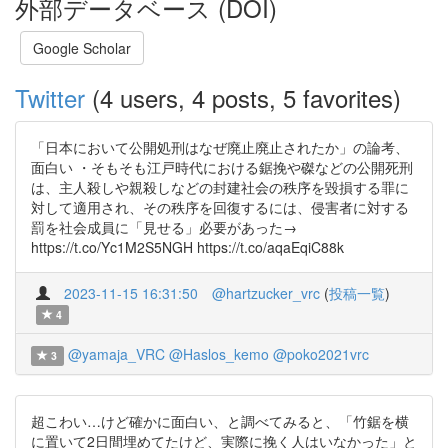
外部データベース (DOI)
Google Scholar
Twitter
(4 users, 4 posts, 5 favorites)
「日本において公開処刑はなぜ廃止廃止されたか」の論考、
面白い ・そもそも江戸時代における鋸挽や磔などの公開死刑
は、主人殺しや親殺しなどの封建社会の秩序を毀損する罪に
対して適用され、その秩序を回復するには、侵害者に対する
罰を社会成員に「見せる」必要があった→
https://t.co/Yc1M2S5NGH https://t.co/aqaEqiC88k
2023-11-15 16:31:50
@hartzucker_vrc
(
投稿一覧
)
4
@yamaja_VRC
@Haslos_kemo
@poko2021vrc
3
超こわい…けど確かに面白い、と調べてみると、「竹鋸を横
に置いて2日間埋めてたけど、実際に挽く人はいなかった」と