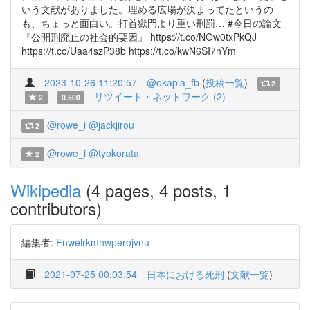
いう文献がありました。埋める広場が決まってたというの
も、ちょっと面白い。打首獄門より重い刑罰… #今日の論文
『公開刑廃止の社会的要因』 https://t.co/NOw0txPkQJ
https://t.co/Uaa4szP38b https://t.co/kwN6SI7nYm
2023-10-26 11:20:57
@okapia_fb
(
投稿一覧
)
2
リツイート・ネットワーク (2)
2
0.500
@rowe_i
@jackjirou
2
@rowe_i
@tyokorata
2
Wikipedia
(4 pages, 4 posts, 1
contributors)
編集者:
Fnweirkmnwperojvnu
2021-07-25 00:03:54
日本における死刑
(
文献一覧
)