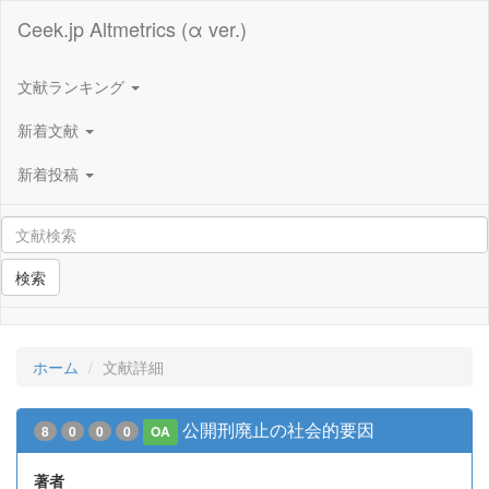
Ceek.jp Altmetrics (α ver.)
文献ランキング
新着文献
新着投稿
検索
ホーム
文献詳細
公開刑廃止の社会的要因
8
0
0
0
OA
著者