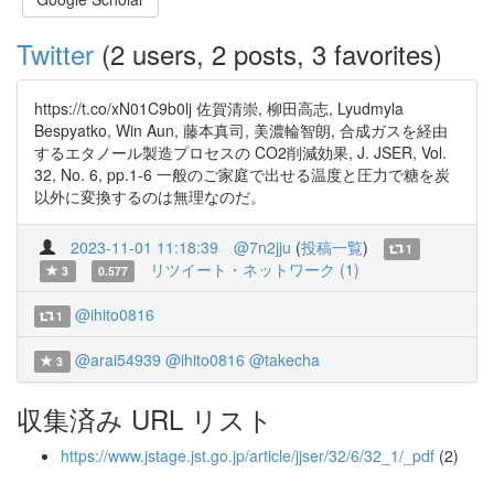
Twitter
(2 users, 2 posts, 3 favorites)
https://t.co/xN01C9b0lj 佐賀清崇, 柳田高志, Lyudmyla
Bespyatko, Win Aun, 藤本真司, 美濃輪智朗, 合成ガスを経由
するエタノール製造プロセスの CO2削減効果, J. JSER, Vol.
32, No. 6, pp.1-6 一般のご家庭で出せる温度と圧力で糖を炭
以外に変換するのは無理なのだ。
2023-11-01 11:18:39
@7n2jju
(
投稿一覧
)
1
リツイート・ネットワーク (1)
3
0.577
@ihito0816
1
@arai54939
@ihito0816
@takecha
3
収集済み URL リスト
https://www.jstage.jst.go.jp/article/jjser/32/6/32_1/_pdf
(2)