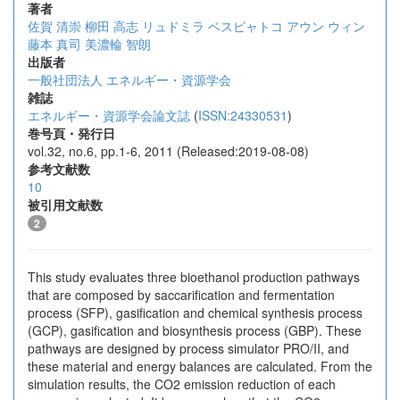
著者
佐賀 清崇
柳田 高志
リュドミラ ベスピャトコ
アウン ウィン
藤本 真司
美濃輪 智朗
出版者
一般社団法人 エネルギー・資源学会
雑誌
エネルギー・資源学会論文誌
(
ISSN:24330531
)
巻号頁・発行日
vol.32, no.6, pp.1-6, 2011 (Released:2019-08-08)
参考文献数
10
被引用文献数
2
This study evaluates three bioethanol production pathways
that are composed by saccarification and fermentation
process (SFP), gasification and chemical synthesis process
(GCP), gasification and biosynthesis process (GBP). These
pathways are designed by process simulator PRO/II, and
these material and energy balances are calculated. From the
simulation results, the CO2 emission reduction of each