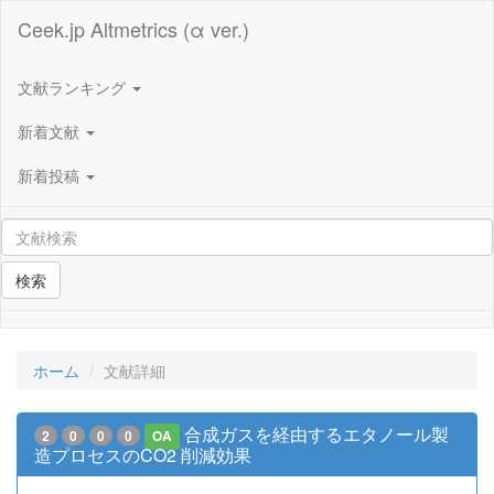
Ceek.jp Altmetrics (α ver.)
文献ランキング
新着文献
新着投稿
検索
ホーム
文献詳細
合成ガスを経由するエタノール製
2
0
0
0
OA
造プロセスのCO2 削減効果