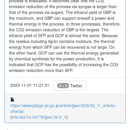
process is evaluated. It becomes clear that the CO2
emission reduction of the process via syngas is larger than
that of the process via sugars. The ethanol yield of GBP is
the maximum, and GBP can support oneself a power and
thermal energy in the process. In three processes, therefore,
the CO2 emission reduction of GBP is the largest. The
ethanol yield of SFP and GCP is almost the same. Because
the residue including lignin contains moisture, the thermal
energy from which SFP can be recovered is not large. On
the other hand, GCP can use the thermal energy generated
by chemical synthesis for the power production. It is
indicated that GCP has the possibility of increasing the CO2
emission reduction more than SFP.
2023-11-01 11:21:31
Twitter
2 + 3
https://www.jstage.jst.go.jp/article/jjser/32/6/32_1/_article/-
char/ja/
(
info:doi/10.24778/jjser.32.6_1
)