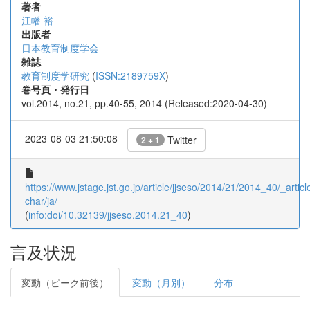
著者
江幡 裕
出版者
日本教育制度学会
雑誌
教育制度学研究
(
ISSN:2189759X
)
巻号頁・発行日
vol.2014, no.21, pp.40-55, 2014 (Released:2020-04-30)
2023-08-03 21:50:08
Twitter
2 + 1
https://www.jstage.jst.go.jp/article/jjseso/2014/21/2014_40/_article
char/ja/
(
info:doi/10.32139/jjseso.2014.21_40
)
言及状況
変動（ピーク前後）
変動（月別）
分布