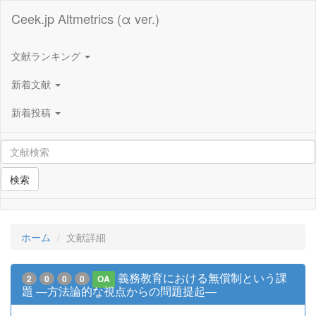
Ceek.jp Altmetrics (α ver.)
文献ランキング
新着文献
新着投稿
検索
ホーム
文献詳細
義務教育における無償制という課
2
0
0
0
OA
題 ―方法論的な視点からの問題提起―