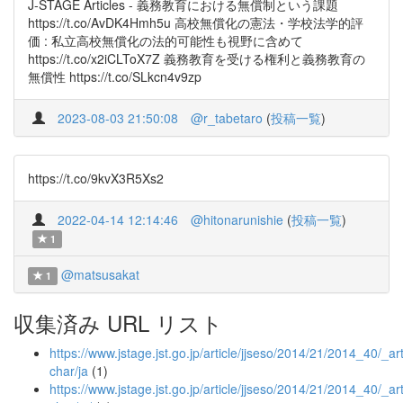
J-STAGE Articles - 義務教育における無償制という課題
https://t.co/AvDK4Hmh5u 高校無償化の憲法・学校法学的評
価 : 私立高校無償化の法的可能性も視野に含めて
https://t.co/x2iCLToX7Z 義務教育を受ける権利と義務教育の
無償性 https://t.co/SLkcn4v9zp
2023-08-03 21:50:08
@r_tabetaro
(
投稿一覧
)
https://t.co/9kvX3R5Xs2
2022-04-14 12:14:46
@hitonarunishie
(
投稿一覧
)
1
@matsusakat
1
収集済み URL リスト
https://www.jstage.jst.go.jp/article/jjseso/2014/21/2014_40/_art
char/ja
(1)
https://www.jstage.jst.go.jp/article/jjseso/2014/21/2014_40/_art