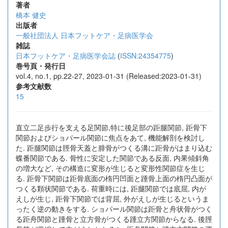
著者
橋本 健史
出版者
一般社団法人 日本フットケア・足病医学会
雑誌
日本フットケア・足病医学会誌
(
ISSN:24354775
)
巻号頁・発行日
vol.4, no.1, pp.22-27, 2023-01-31 (Released:2023-01-31)
参考文献数
15
直立二足歩行を支える足関節,特に後足部の距腿関節, 距骨下
関節およびショパール関節に焦点をあて, 機能解剖を検討し
た. 距腿関節は脛骨天蓋と腓骨がつくる溝に距骨がはまり込む
蝶番関節である. 骨性に安定した関節である反面, 内果傾斜角
の増大など, その構造に変形が生じると変形性関節症を生じ
る. 距骨下関節は距骨底面の楕円凹面と踵骨上面の楕円凸面が
つくる顆状関節である. 荷重時には, 距腿関節では底屈, 内が
えしが生じ, 距骨下関節では背屈, 外がえしが生じるというま
ったく逆の動きをする. ショパール関節は距骨と舟状骨がつく
る距舟関節と踵骨と立方骨がつくる踵立方関節からなる. 後脛