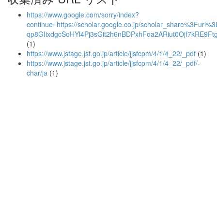
https://www.google.com/sorry/index?
continue=https://scholar.google.co.jp/scholar_share%3F
qp8GIixdgcSoHYl4Pj3sGit2h6nBDPxhFoa2ARiut0Ojf7kRE9F
(1)
https://www.jstage.jst.go.jp/article/jjsfcpm/4/1/4_22/_pdf
(1)
https://www.jstage.jst.go.jp/article/jjsfcpm/4/1/4_22/_pdf/-
char/ja
(1)