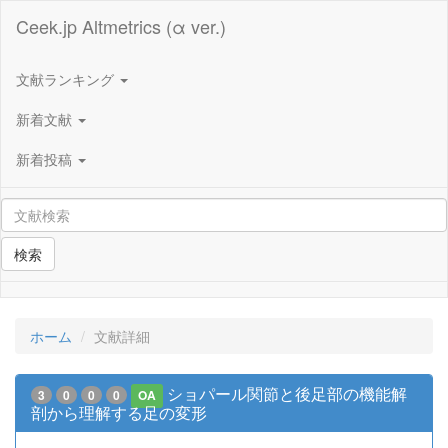
Ceek.jp Altmetrics (α ver.)
文献ランキング
新着文献
新着投稿
検索
ホーム
文献詳細
ショパール関節と後足部の機能解
3
0
0
0
OA
剖から理解する足の変形