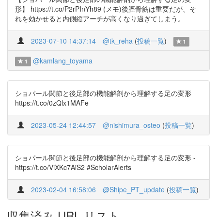
形】 https://t.co/P2rPInYh89 (メモ)後脛骨筋は重要だが、そ
れを効かせると内側縦アーチが高くなり過ぎてしまう。
2023-07-10 14:37:14
@tk_reha
(
投稿一覧
)
1
@kamlang_toyama
1
ショパール関節と後足部の機能解剖から理解する足の変形
https://t.co/0zQlx1MAFe
2023-05-24 12:44:57
@nishimura_osteo
(
投稿一覧
)
ショパール関節と後足部の機能解剖から理解する足の変形 -
https://t.co/ViXKc7AiS2 #ScholarAlerts
2023-02-04 16:58:06
@Shipe_PT_update
(
投稿一覧
)
収集済み URL リスト