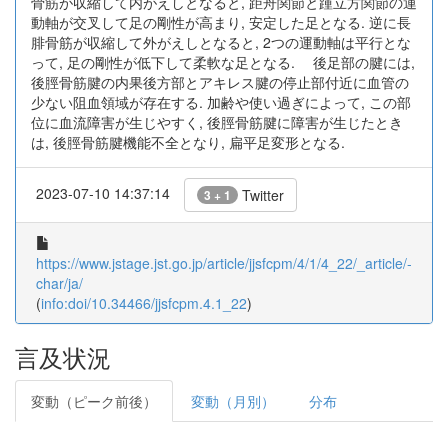
骨筋が収縮して内がえしとなると, 距舟関節と踵立方関節の運
動軸が交叉して足の剛性が高まり, 安定した足となる. 逆に長
腓骨筋が収縮して外がえしとなると, 2つの運動軸は平行とな
って, 足の剛性が低下して柔軟な足となる. 後足部の腱には,
後脛骨筋腱の内果後方部とアキレス腱の停止部付近に血管の
少ない阻血領域が存在する. 加齢や使い過ぎによって, この部
位に血流障害が生じやすく, 後脛骨筋腱に障害が生じたとき
は, 後脛骨筋腱機能不全となり, 扁平足変形となる.
2023-07-10 14:37:14
Twitter
3 + 1
https://www.jstage.jst.go.jp/article/jjsfcpm/4/1/4_22/_article/-
char/ja/
(
info:doi/10.34466/jjsfcpm.4.1_22
)
言及状況
変動（ピーク前後）
変動（月別）
分布