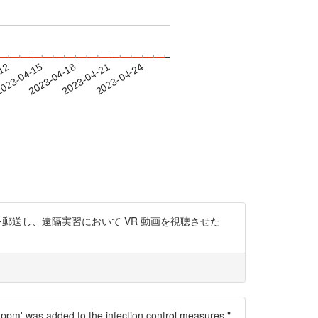
-12
023-04-15
2023-04-18
2023-04-21
2023-04-24
ルを郵送し、遠隔実習において VR 動画を視聴させた
ppm' was added to the infection control measures."