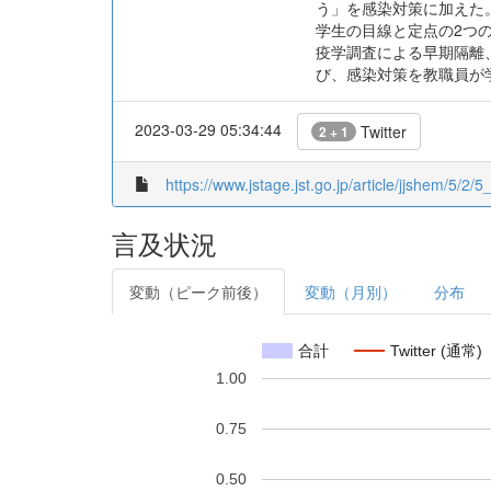
う」を感染対策に加えた。同
学生の目線と定点の2つ
疫学調査による早期隔離
び、感染対策を教職員が
2023-03-29 05:34:44
Twitter
2 + 1
https://www.jstage.jst.go.jp/article/jjshem/5/2/5_
言及状況
変動（ピーク前後）
変動（月別）
分布
合計
Twitter (通常)
1.00
0.75
0.50