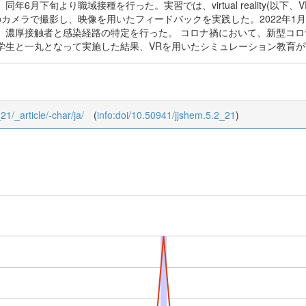
年6月下旬より職域接種を行った。実習では、virtual reality(以
のカメラで撮影し、映像を用いたフィードバックを実践した。2022年1
、濃厚接触者と感染経路の特定を行った。 コロナ禍において、新型コ
学生と一丸となって実施した結果、VRを用いたシミュレーション教育
21/_article/-char/ja/
(
info:doi/10.50941/jjshem.5.2_21
)