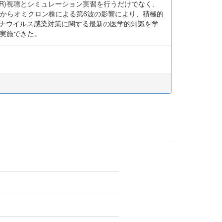
下、VR)視聴とシミュレーション実習を行うだけでなく、
月からオミクロン株による第6波の影響により、積極的
ロナウイルス感染対策に関する最新の医学的知識を学
が実施できた。