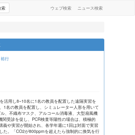
検索
ウェブ検索
ニュース検索
立
 裕行
機能を活用し8~10名に1名の教員を配置した遠隔実習を
学生、1名の教員を配置し、シミュレーター人形を用いて
グル、不織布マスク、アルコール消毒液、大型扇風機
関受診を促し、PCR検査等陽性の場合は、積極的
講義や実習が開始され、各学年週に1回は対面で実習
した。「CO2が800ppmを超えたら強制的に換気を行