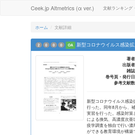
Ceek.jp Altmetrics (α ver.)
文献ランキング
ホーム
文献詳細
新型コロナウイルス感染拡大に
2
0
0
0
OA
著者
出版者
雑誌
巻号頁・発行日
参考文献数
新型コロナウイルス感染拡大
行った。同年8月から、補
実習を行った。感染対策
による換気、高濃度次亜
疫学調査を独自で行い濃
ができる教育環境が構築で