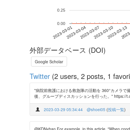
0.25
0.00
2023-03-07
2023-03-10
2023-03-13
2023
2023-03-01
2023-03-04
外部データベース (DOI)
Google Scholar
Twitter
(2 users, 2 posts, 1 favori
"病院前救護における救急隊の活動を 360°カメラで
後、グループディスカッションを行った。" https://t.co
2023-03-29 05:34:44
@shoei05
(
投稿一覧
)
@KDNyhan For example, in this article, "When condu