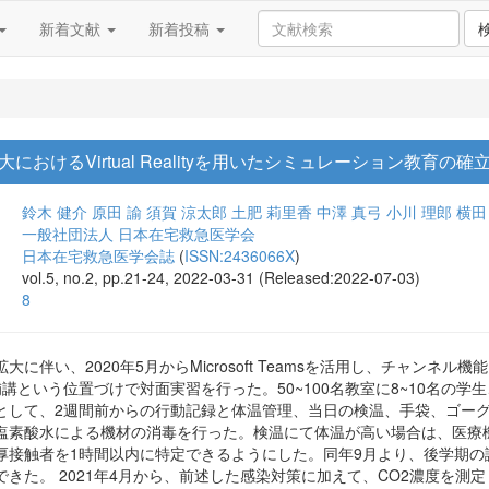
新着文献
新着投稿
おけるVirtual Realityを用いたシミュレーション教育の確
鈴木 健介
原田 諭
須賀 涼太郎
土肥 莉里香
中澤 真弓
小川 理郎
横田
一般社団法人 日本在宅救急医学会
日本在宅救急医学会誌
(
ISSN:2436066X
)
vol.5, no.2, pp.21-24, 2022-03-31 (Released:2022-07-03)
8
に伴い、2020年5月からMicrosoft Teamsを活用し、チャンネル
講という位置づけで対面実習を行った。50~100名教室に8~10名の
として、2週間前からの行動記録と体温管理、当日の検温、手袋、ゴー
塩素酸水による機材の消毒を行った。検温にて体温が高い場合は、医療機
厚接触者を1時間以内に特定できるようにした。同年9月より、後学期の
きた。 2021年4月から、前述した感染対策に加えて、CO2濃度を測定