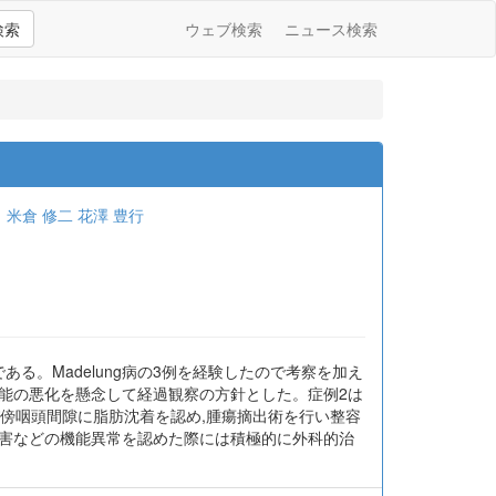
検索
ウェブ検索
ニュース検索
司
米倉 修二
花澤 豊行
ある。Madelung病の3例を経験したので考察を加え
機能の悪化を懸念して経過観察の方針とした。症例2は
び傍咽頭間隙に脂肪沈着を認め,腫瘍摘出術を行い整容
障害などの機能異常を認めた際には積極的に外科的治