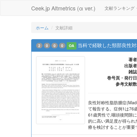
Ceek.jp Altmetrics (α ver.)
文献ランキング
ホーム
文献詳細
当科で経験した頸部良性対称性
2
0
0
0
OA
著者
出版者
雑誌
巻号頁・発行日
参考文献数
良性対称性脂肪腫症(Mad
て報告する。症例1は7
61歳男性で,咽頭後間隙
的に高い満足度が得られ
療を検討することが重要