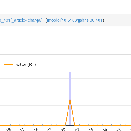
0_401/_article/-char/ja/
(
info:doi/10.5106/jjshns.30.401
)
Twitter (RT)