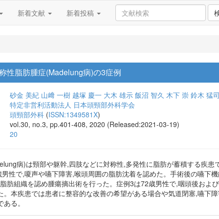
新着文献
新着投稿
脂肪腫症(Madelung病)の3症例
砂金 美紀
山﨑 一樹
越塚 慶一
大木 雄示
飯沼 智久
木下 崇
鈴木 猛
特定非営利活動法人 日本頭頸部外科学会
頭頸部外科
(
ISSN:1349581X
)
vol.30, no.3, pp.401-408, 2020 (Released:2021-03-19)
20
elung病)は頸部や躯幹,四肢などに対称性,多発性に脂肪が蓄積する疾患で
6歳男性で,嗄声や嚥下障害,喉頭周囲の脂肪沈着を認めた。手術後の嚥下
に脂肪組織を認め腫瘍摘出術を行った。症例3は72歳男性で,咽頭後およ
た。本疾患では患者に整容的な改善の希望がある場合や気道閉塞,嚥下
である。