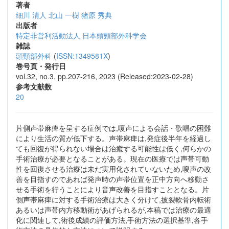
著者
細川 清人
北山 一樹
猪原 秀典
出版者
特定非営利活動法人 日本頭頸部外科学会
雑誌
頭頸部外科
(
ISSN:1349581X
)
巻号頁・発行日
vol.32, no.3, pp.207-216, 2023 (Released:2023-02-28)
参考文献数
20
片側声帯麻痺を呈する症例では,嗄声による会話・歌唱の困難
により生活の質が低下する。声帯麻痺は,発症後半年を経過し
ても回復が得られない場合は治癒する可能性は低く,何らかの
手術治療が必要となることがある。現在の医療では声帯可動
性を回復させる治療は未だ実用化されていないため,嗄声の改
善を目指すのであれば発声時の声帯位置を正中方向へ移動さ
せる手術を行うことにより音声改善を目指すこととなる。片
側声帯麻痺に対する手術治療は大きく分けて,披裂軟骨内転術
あるいは声帯内方移動術があげられるが,本稿では治療の最適
化に関連して,術後成績の評価方法,手術方法の選択基準,各手