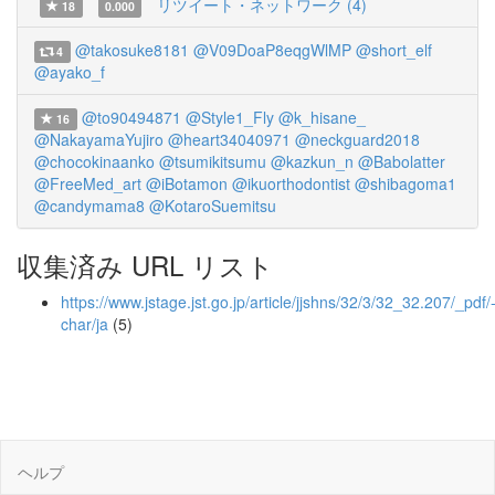
リツイート・ネットワーク (4)
18
0.000
@takosuke8181
@V09DoaP8eqgWlMP
@short_elf
4
@ayako_f
@to90494871
@Style1_Fly
@k_hisane_
16
@NakayamaYujiro
@heart34040971
@neckguard2018
@chocokinaanko
@tsumikitsumu
@kazkun_n
@Babolatter
@FreeMed_art
@iBotamon
@ikuorthodontist
@shibagoma1
@candymama8
@KotaroSuemitsu
収集済み URL リスト
https://www.jstage.jst.go.jp/article/jjshns/32/3/32_32.207/_pdf/
char/ja
(5)
ヘルプ