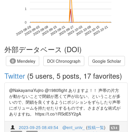
1
0
2023-10-15
2023-08-28
2023-09-15
2023-10-03
2023-10-21
2023-09-03
2023-09-21
2023-10-09
2023-09-09
2023-09-27
外部データベース (DOI)
Mendeley
DOI Chronograph
Google Scholar
0
Twitter
(5 users, 5 posts, 17 favorites)
@NakayamaYujiro @1980flight ありますよ！！ 声帯の片方
が動かないことで閉鎖が悪くて声が出ない、ということが多
いので、閉鎖を良くするようにポジションをずらしたり声帯
にボリュームを持たせたりするものです。さまざまな術式が
ありますね。 https://t.co/1RSdE5Y2gA
2023-09-25 08:49:54
@ent_univ_
(
投稿一覧
)
4