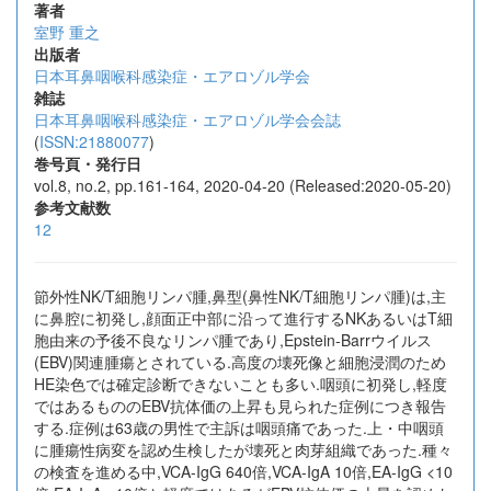
著者
室野 重之
出版者
日本耳鼻咽喉科感染症・エアロゾル学会
雑誌
日本耳鼻咽喉科感染症・エアロゾル学会会誌
(
ISSN:21880077
)
巻号頁・発行日
vol.8, no.2, pp.161-164, 2020-04-20 (Released:2020-05-20)
参考文献数
12
節外性NK/T細胞リンパ腫,鼻型(鼻性NK/T細胞リンパ腫)は,主
に鼻腔に初発し,顔面正中部に沿って進行するNKあるいはT細
胞由来の予後不良なリンパ腫であり,Epstein-Barrウイルス
(EBV)関連腫瘍とされている.高度の壊死像と細胞浸潤のため
HE染色では確定診断できないことも多い.咽頭に初発し,軽度
ではあるもののEBV抗体価の上昇も見られた症例につき報告
する.症例は63歳の男性で主訴は咽頭痛であった.上・中咽頭
に腫瘍性病変を認め生検したが壊死と肉芽組織であった.種々
の検査を進める中,VCA-IgG 640倍,VCA-IgA 10倍,EA-IgG <10