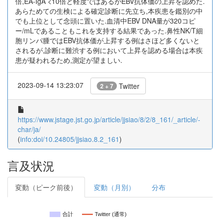
倍,EA-IgA <10倍と軽度ではあるがEBV抗体価の上昇を認めた.
あらためての生検による確定診断に先立ち,本疾患を鑑別の中
でも上位として念頭に置いた.血清中EBV DNA量が320コピ
ー/mLであることもこれを支持する結果であった.鼻性NK/T細
胞リンパ腫ではEBV抗体価が上昇する例はさほど多くないと
されるが,診断に難渋する例において上昇を認める場合は本疾
患が疑われるため,測定が望ましい.
2023-09-14 13:23:07
Twitter
2 + 7
https://www.jstage.jst.go.jp/article/jjsiao/8/2/8_161/_article/-
char/ja/
(
info:doi/10.24805/jjsiao.8.2_161
)
言及状況
変動（ピーク前後）
変動（月別）
分布
合計
Twitter (通常)