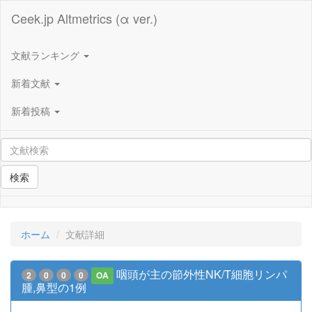
Ceek.jp Altmetrics (α ver.)
文献ランキング
新着文献
新着投稿
検索
ホーム
文献詳細
咽頭が主の節外性NK/T細胞リンパ
2
0
0
0
OA
腫,鼻型の1例