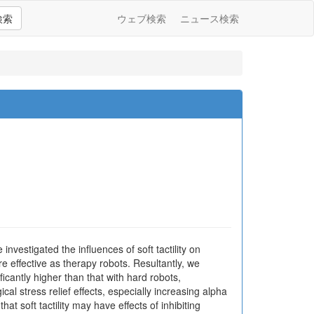
検索
ウェブ検索
ニュース検索
nvestigated the influences of soft tactility on
re effective as therapy robots. Resultantly, we
ficantly higher than that with hard robots,
cal stress relief effects, especially increasing alpha
hat soft tactility may have effects of inhibiting