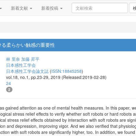
新着文献
新着投稿
ける柔らかい触感の重要性
林 里奈
加藤 昇平
日本感性工学会
日本感性工学会論文誌
(
ISSN:18845258
)
vol.18, no.1, pp.23-29, 2019 (Released:2019-02-28)
24
2
s gained attention as one of mental health measures. In this paper, we i
gical stress relief effects to verify whether soft robots or hard robots a
al stress relief effects obtained by interaction with soft robots are signi
ion and depression, improving vigor. And we also verified that physiologi
ion with soft robots are significantly higher, too. In addition, we found t