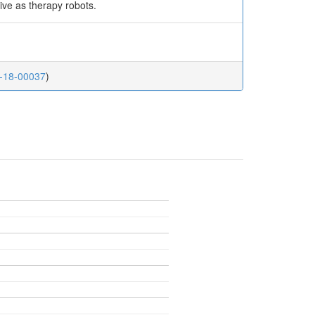
tive as therapy robots.
D-18-00037
)