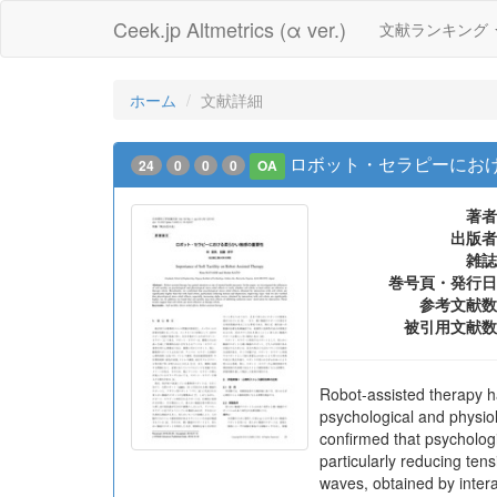
Ceek.jp Altmetrics (α ver.)
文献ランキング
ホーム
文献詳細
ロボット・セラピーにお
24
0
0
0
OA
著者
出版者
雑誌
巻号頁・発行日
参考文献数
被引用文献数
Robot-assisted therapy ha
psychological and physiolo
confirmed that psychologic
particularly reducing tens
waves, obtained by interact