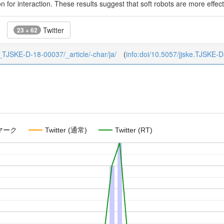
on for interaction. These results suggest that soft robots are more effec
Twitter
23 + 62
18_TJSKE-D-18-00037/_article/-char/ja/
(
info:doi/10.5057/jjske.TJSKE-
マーク
Twitter (通常)
Twitter (RT)