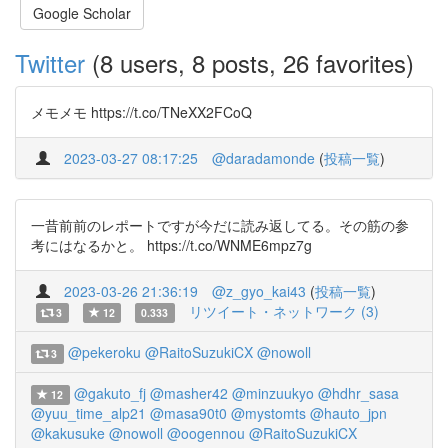
Google Scholar
Twitter
(8 users, 8 posts, 26 favorites)
メモメモ https://t.co/TNeXX2FCoQ
2023-03-27 08:17:25
@daradamonde
(
投稿一覧
)
一昔前前のレポートですが今だに読み返してる。その筋の参
考にはなるかと。 https://t.co/WNME6mpz7g
2023-03-26 21:36:19
@z_gyo_kai43
(
投稿一覧
)
リツイート・ネットワーク (3)
3
12
0.333
@pekeroku
@RaitoSuzukiCX
@nowoll
3
@gakuto_fj
@masher42
@minzuukyo
@hdhr_sasa
12
@yuu_time_alp21
@masa90t0
@mystomts
@hauto_jpn
@kakusuke
@nowoll
@oogennou
@RaitoSuzukiCX