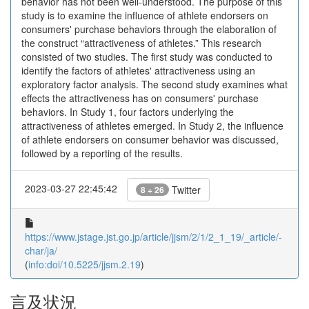
behavior has not been well-understood. The purpose of this
study is to examine the influence of athlete endorsers on
consumers' purchase behaviors through the elaboration of
the construct “attractiveness of athletes.” This research
consisted of two studies. The first study was conducted to
identify the factors of athletes' attractiveness using an
exploratory factor analysis. The second study examines what
effects the attractiveness has on consumers' purchase
behaviors. In Study 1, four factors underlying the
attractiveness of athletes emerged. In Study 2, the influence
of athlete endorsers on consumer behavior was discussed,
followed by a reporting of the results.
2023-03-27 22:45:42
Twitter
8 + 26
https://www.jstage.jst.go.jp/article/jjsm/2/1/2_1_19/_article/-
char/ja/
(
info:doi/10.5225/jjsm.2.19
)
言及状況