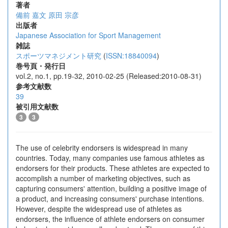
著者
備前 嘉文
原田 宗彦
出版者
Japanese Association for Sport Management
雑誌
スポーツマネジメント研究
(
ISSN:18840094
)
巻号頁・発行日
vol.2, no.1, pp.19-32, 2010-02-25 (Released:2010-08-31)
参考文献数
39
被引用文献数
3
3
The use of celebrity endorsers is widespread in many
countries. Today, many companies use famous athletes as
endorsers for their products. These athletes are expected to
accomplish a number of marketing objectives, such as
capturing consumers' attention, building a positive image of
a product, and increasing consumers' purchase intentions.
However, despite the widespread use of athletes as
endorsers, the influence of athlete endorsers on consumer