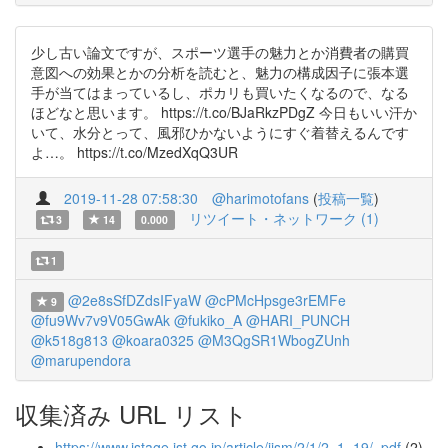
少し古い論文ですが、スポーツ選手の魅力とか消費者の購買
意図への効果とかの分析を読むと、魅力の構成因子に張本選
手が当てはまっているし、ポカリも買いたくなるので、なる
ほどなと思います。 https://t.co/BJaRkzPDgZ 今日もいい汗か
いて、水分とって、風邪ひかないようにすぐ着替えるんです
よ…。 https://t.co/MzedXqQ3UR
2019-11-28 07:58:30
@harimotofans
(
投稿一覧
)
リツイート・ネットワーク (1)
3
14
0.000
1
@2e8sSfDZdsIFyaW
@cPMcHpsge3rEMFe
9
@fu9Wv7v9V05GwAk
@fukiko_A
@HARI_PUNCH
@k518g813
@koara0325
@M3QgSR1WbogZUnh
@marupendora
収集済み URL リスト
https://www.jstage.jst.go.jp/article/jjsm/2/1/2_1_19/_pdf
(2)