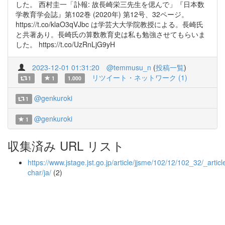
した。 西村圭一「訃報: 故長崎栄三先生を偲んで」『日本数
学教育学会誌』第102巻 (2020年) 第12号、32ページ。
https://t.co/klaO3qVJbc は学芸大大学院教授による。長崎氏
と共著あり。長崎氏の算数教育史は私も勉強させてもらいま
した。 https://t.co/UzRnLjG9yH
2023-12-01 01:31:20
@temmusu_n
(
投稿一覧
)
リツイート・ネットワーク (1)
1
1
1.000
@genkuroki
1
@genkuroki
1
収集済み URL リスト
https://www.jstage.jst.go.jp/article/jjsme/102/12/102_32/_article
char/ja/
(2)