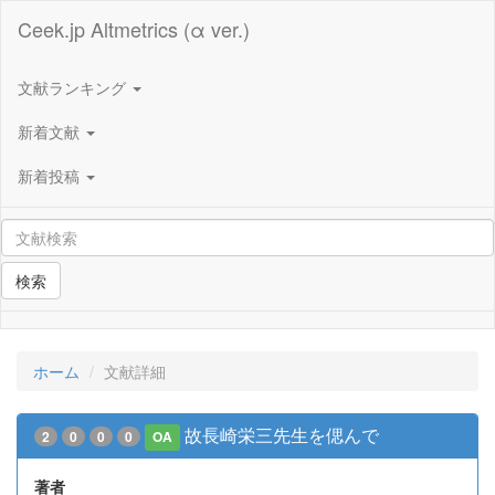
Ceek.jp Altmetrics (α ver.)
文献ランキング
新着文献
新着投稿
検索
ホーム
文献詳細
故長崎栄三先生を偲んで
2
0
0
0
OA
著者